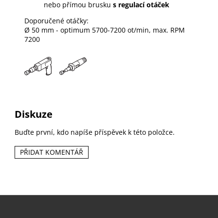
nebo přímou brusku
s regulací otáček
Doporučené otáčky:
Ø 50 mm - optimum 5700-7200 ot/min, max. RPM
7200
Diskuze
Buďte první, kdo napíše příspěvek k této položce.
PŘIDAT KOMENTÁŘ
Z
á