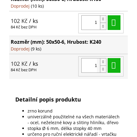
Doprodej
(10 ks)
Do ko
102 Kč
/ ks
84 Kč bez DPH
Rozměr (mm): 50x50-6, Hrubost: K240
Doprodej
(9 ks)
Do ko
102 Kč
/ ks
84 Kč bez DPH
Detailní popis produktu
zrno korund
univerzálně použitelné na všech materiálech
- ocel, neželezné kovy a slitiny hliníku, dřevo
stopka Ø 6 mm, délka stopky 40 mm
určeno pro ruční elektrické nářadí - vrtačku