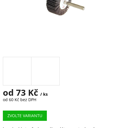
od
73 Kč
/ ks
od
60 Kč
bez DPH
Měrná
cena:
ZVOLTE VARIANTU