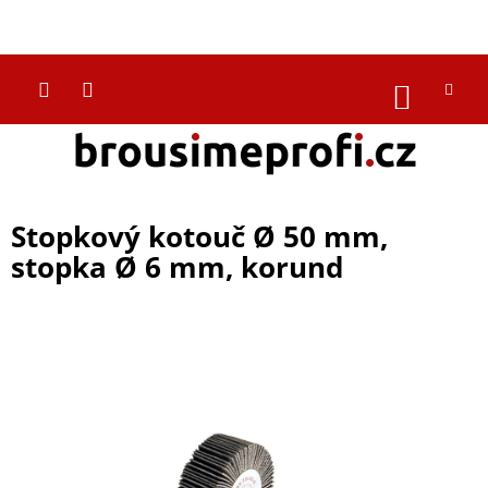
Přejít
na
CZK
obsah
NÁKUP
KOŠÍK
Stopkový kotouč Ø 50 mm,
stopka Ø 6 mm, korund