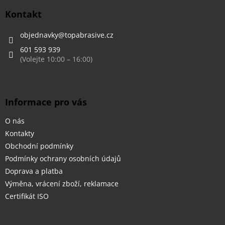
p
a
Kontakt
t
í
objednavky
@
topabrasive.cz
601 593 939
Informace pro vás
O nás
Kontakty
Obchodní podmínky
Podmínky ochrany osobních údajů
Doprava a platba
Výměna, vrácení zboží, reklamace
Certifikát ISO