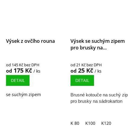
Výsek z ovčího rouna
Výsek se suchým zipem
pro brusky na
sádrokarton
od 145 Kč bez DPH
od 21 Kč bez DPH
175 Kč
25 Kč
od
od
/ ks
/ ks
DETAIL
DETAIL
se suchým zipem
Brusné kotouče na suchý zip
pro brusky na sádrokarton
K 80
K100
K120