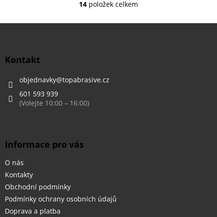
14
položek celkem
O
v
l
Z
á
á
d
p
a
a
Kontakt
c
t
í
í
objednavky
@
topabrasive.cz
p
r
601 593 939
v
k
y
v
ý
Informace pro vás
p
i
O nás
s
u
Kontakty
Obchodní podmínky
Podmínky ochrany osobních údajů
Doprava a platba