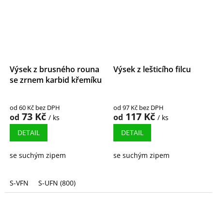
Výsek z brusného rouna
Výsek z lešticího filcu
se zrnem karbid křemíku
od 60 Kč bez DPH
od 97 Kč bez DPH
73 Kč
117 Kč
od
od
/ ks
/ ks
DETAIL
DETAIL
se suchým zipem
se suchým zipem
S-VFN
S-UFN (800)