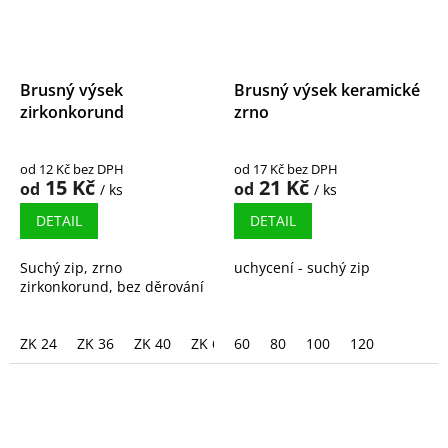
Brusný výsek
Brusný výsek keramické
zirkonkorund
zrno
od 12 Kč bez DPH
od 17 Kč bez DPH
15 Kč
21 Kč
od
od
/ ks
/ ks
DETAIL
DETAIL
Suchý zip, zrno
uchycení - suchý zip
zirkonkorund, bez děrování
ZK 24
ZK 36
ZK 40
ZK 60
60
ZK 80
80
ZK100
100
120
ZK120
ZK