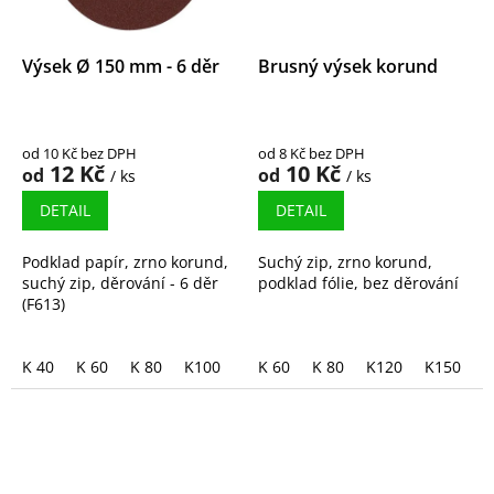
Výsek Ø 150 mm - 6 děr
Brusný výsek korund
od 10 Kč bez DPH
od 8 Kč bez DPH
12 Kč
10 Kč
od
od
/ ks
/ ks
DETAIL
DETAIL
Podklad papír, zrno korund,
Suchý zip, zrno korund,
suchý zip, děrování - 6 děr
podklad fólie, bez děrování
(F613)
K 40
K 60
K 80
K100
K120
K 60
K150
K 80
K180
K120
K240
K150
K
K