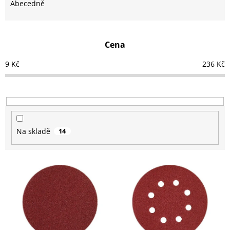
e
Abecedně
n
í
p
Cena
r
o
9
Kč
236
Kč
d
u
k
t
ů
Na skladě
14
V
ý
p
i
s
p