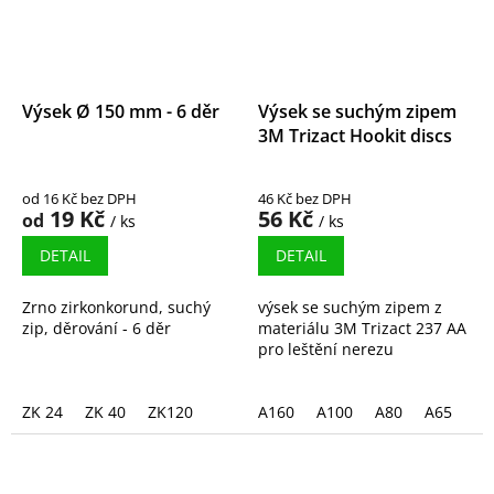
Výsek Ø 150 mm - 6 děr
Výsek se suchým zipem
3M Trizact Hookit discs
od 16 Kč bez DPH
46 Kč bez DPH
19 Kč
56 Kč
od
/ ks
/ ks
DETAIL
DETAIL
Zrno zirkonkorund, suchý
výsek se suchým zipem z
zip, děrování - 6 děr
materiálu 3M Trizact 237 AA
pro leštění nerezu
ZK 24
ZK 40
ZK120
A160
A100
A80
A65
A4