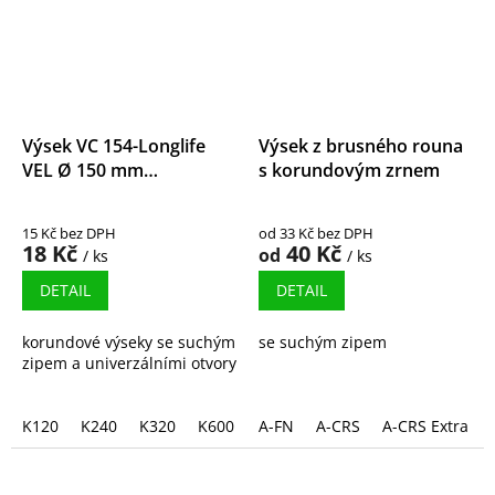
Výsek VC 154-Longlife
Výsek z brusného rouna
VEL Ø 150 mm
s korundovým zrnem
MULTIHOLE
15 Kč bez DPH
od 33 Kč bez DPH
18 Kč
40 Kč
od
/ ks
/ ks
DETAIL
DETAIL
korundové výseky se suchým
se suchým zipem
zipem a univerzálními otvory
K120
K240
K320
K600
K1000
A-FN
A-CRS
A-CRS Extra Cu