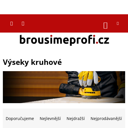
Přejít
na
CZK
obsah
NÁKUP
KOŠÍK
Výseky kruhové
Ř
a
Doporučujeme
Nejlevnější
Nejdražší
Nejprodávanější
z