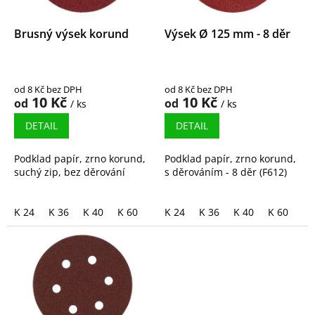
r
o
d
Brusný výsek korund
Výsek Ø 125 mm - 8 děr
u
k
t
od 8 Kč bez DPH
od 8 Kč bez DPH
ů
10 Kč
10 Kč
od
od
/ ks
/ ks
DETAIL
DETAIL
Podklad papír, zrno korund,
Podklad papír, zrno korund,
suchý zip, bez děrování
s děrováním - 8 děr (F612)
K 24
K 36
K 40
K 60
K 80
K 24
K100
K 36
K120
K 40
K150
K 60
K1
K 