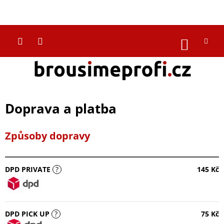
Přejít
na
CZK
obsah
NÁKUP
KOŠÍK
Doprava a platba
Způsoby dopravy
DPD PRIVATE
?
145 Kč
DPD PICK UP
?
75 Kč