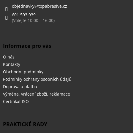
t
í
objednavky
@
topabrasive.cz
601 593 939
Informace pro vás
O nás
Kontakty
Obchodní podmínky
Podmínky ochrany osobních údajů
Doprava a platba
Výměna, vrácení zboží, reklamace
Certifikát ISO
PRAKTICKÉ RADY