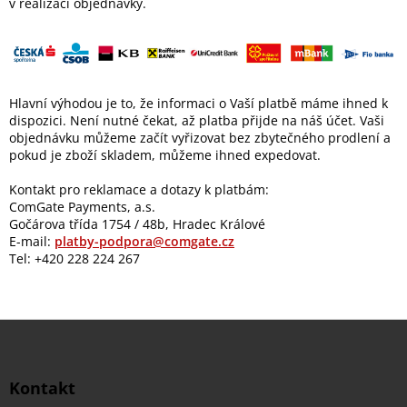
v realizaci objednávky.
Hlavní výhodou je to, že informaci o Vaší platbě máme ihned k
dispozici. Není nutné čekat, až platba přijde na náš účet. Vaši
objednávku můžeme začít vyřizovat bez zbytečného prodlení a
pokud je zboží skladem, můžeme ihned expedovat.
Kontakt pro reklamace a dotazy k platbám:
ComGate Payments, a.s.
Gočárova třída 1754 / 48b, Hradec Králové
E-mail:
platby-podpora@comgate.cz
Tel: +420 228 224 267
Z
á
p
a
Kontakt