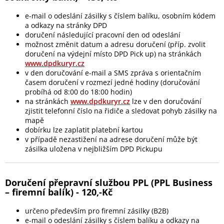
e-mail o odeslání zásilky s číslem balíku, osobním kódem
a odkazy na stránky DPD
doručení následující pracovní den od odeslání
možnost změnit datum a adresu doručení (příp. zvolit
doručení na výdejní místo DPD Pick up) na stránkách
www.dpdkuryr.cz
v den doručování e-mail a SMS zpráva s orientačním
časem doručení v rozmezí jedné hodiny (doručování
probíhá od 8:00 do 18:00 hodin)
na stránkách
www.dpdkuryr.cz
lze v den doručování
zjistit telefonní číslo na řidiče a sledovat pohyb zásilky na
mapě
dobírku lze zaplatit platební kartou
v případě nezastižení na adrese doručení může být
zásilka uložena v nejbližším DPD Pickupu
Doručení přepravní službou PPL (PPL Business
– firemní balík) - 120,-Kč
určeno především pro firemní zásilky (B2B)
e-mail o odeslání zásilky s číslem balíku a odkazy na