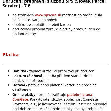
Doručení přepravní službou SPS (Slovak Parcel
Service) - 7 €
na stránkách
www.sps-sro.sk
možnost po zadání čísla
balíku sledovat jeho pohyb
dobírku lze zaplatit platební kartou
doručování probíhá zpravidla druhý pracovní den od
podání zásilky
Platba
Dobírka
- zaplacení zásilky přepravci při doručení
Faktura zálohová
- platba předem standardním
bankovním převodem
Hotově
- hotově nebo platební kartou na prodejně
v Lužanech
Online platby
- pro nás zajišťuje
platební brána
ComGate
. Poskytovatel služby, společnost ComGate
Payments, a.s., je licencovaná Platební instituce působící
pod dohledem České národní banky. Platby probíhající