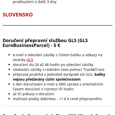
prodloužení o další 3 dny
SLOVENSKO
Doručení přepravní službou GLS (GLS
EuroBusinessParcel) - 5 €
e-mail o odeslání zásilky s číslem balíku a odkazy na
stránky
GLS
doručení
do 24 až 48 hodin po odeslání zásilky
sledování zásilky v reálném čase pomocí Track&Trace
přeprava probíhá v jednotné evropské síti GLS,
balíky
nejsou předávány cizím společnostem
v den doručování e-mail a SMS zpráva s orientačním
časem doručení v rozmezí tří hodin
až tři pokusy o doručení
možnost platby dobírkou - +1 € k ceně přepravného