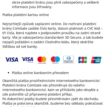
skrze platební bránu jsou plně zabezpečeny a veškeré
informace jsou šifrovány.
Platba platební kartou online
Nejrychlejší způsob zaplacení online. Do rozhraní platební
brány ComGate zadáte číslo karty, datum platnosti a CVC kód –
tři čísla, která najdete v podpisovém proužku na zadní straně
karty. Vše je zabezpečeno standardem 3D Secure, a tak budete
nejspíš požádáni o zadání číselného kódu, který obdržíte
SMSkou od své banky.
Platba online bankovním převodem
Okamžitá platba prostřednictvím internetového bankovnictví.
Platební brána ComGate vás přesměruje do vašeho
internetového bankovnictví, kam se přihlásíte jako obvykle a
zde potvrdíte už připravený platební příkaz.
Po dokončení platby budete přesměrováni zpět do obchodu.
Platba je potvrzena okamžitě, budeme bez odkladu pokračovat