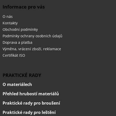
ý
Informace pro vás
p
i
O nás
s
u
Kontakty
Obchodní podmínky
Podmínky ochrany osobních údajů
Doprava a platba
Výměna, vrácení zboží, reklamace
Certifikát ISO
PRAKTICKÉ RADY
O materiálech
Přehled hrubostí materiálů
Praktické rady pro broušení
Praktické rady pro leštění