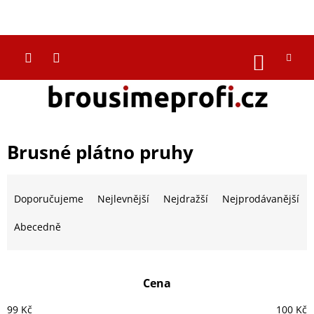
Přejít
na
CZK
obsah
NÁKUP
KOŠÍK
Brusné plátno pruhy
Ř
a
Doporučujeme
Nejlevnější
Nejdražší
Nejprodávanější
z
e
Abecedně
n
í
p
Cena
r
o
99
Kč
100
Kč