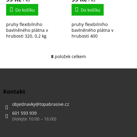
Do košíku
Do košíku
pruhy flexibilního
pruhy flexibilního
bavlněného plátna v
bavlněného plátna v
hrubosti 320, 0,2 kg
hrubosti 400
8
položek celkem
O
v
l
Z
á
á
d
p
a
a
Kontakt
c
t
í
í
objednavky
@
topabrasive.cz
p
r
601 593 939
v
k
y
v