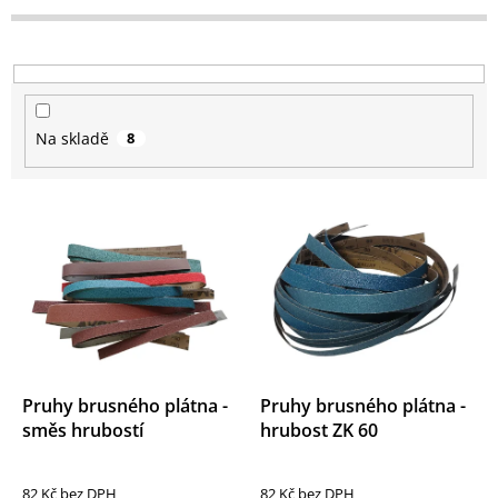
d
u
k
t
ů
Na skladě
8
V
ý
p
i
s
p
r
o
d
Pruhy brusného plátna -
Pruhy brusného plátna -
u
směs hrubostí
hrubost ZK 60
k
t
82 Kč bez DPH
82 Kč bez DPH