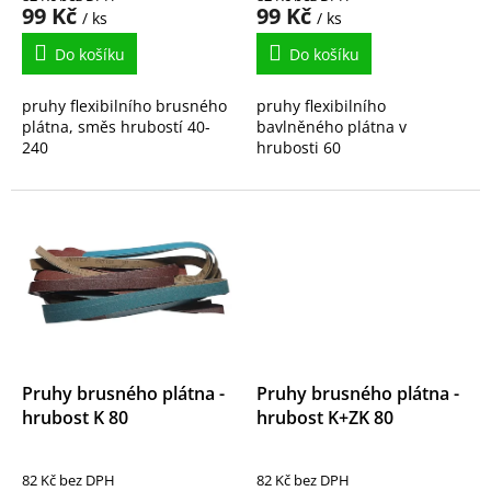
ů
99 Kč
99 Kč
/ ks
/ ks
Do košíku
Do košíku
pruhy flexibilního brusného
pruhy flexibilního
plátna, směs hrubostí 40-
bavlněného plátna v
240
hrubosti 60
Pruhy brusného plátna -
Pruhy brusného plátna -
hrubost K 80
hrubost K+ZK 80
82 Kč bez DPH
82 Kč bez DPH