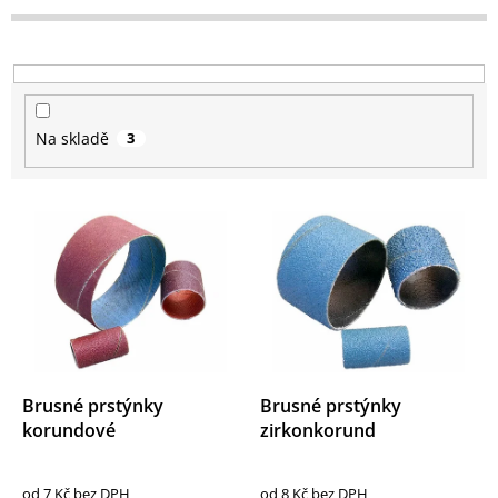
d
u
k
t
ů
Na skladě
3
V
ý
p
i
s
p
r
o
d
Brusné prstýnky
Brusné prstýnky
u
korundové
zirkonkorund
k
t
od 7 Kč bez DPH
od 8 Kč bez DPH