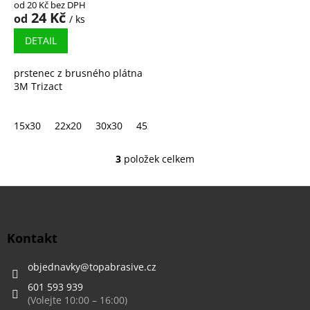
od 20 Kč bez DPH
24 Kč
od
/ ks
DETAIL
prstenec z brusného plátna
3M Trizact
15x30
22x20
30x30
45x30
60x30
3
položek celkem
O
v
l
Z
á
á
d
p
a
a
Kontakt
c
t
í
í
objednavky
@
topabrasive.cz
p
r
601 593 939
v
k