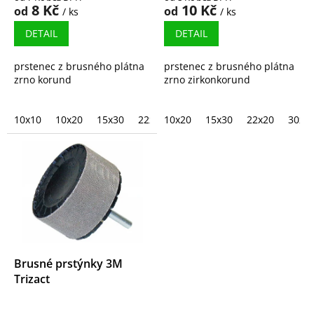
ů
8 Kč
10 Kč
od
od
/ ks
/ ks
DETAIL
DETAIL
prstenec z brusného plátna
prstenec z brusného plátna
zrno korund
zrno zirkonkorund
10x10
10x20
15x30
22x20
10x20
25x25
15x30
30x30
22x20
45x30
30x3
6
Brusné prstýnky 3M
Trizact