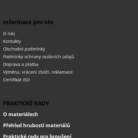
y
v
ý
Informace pro vás
p
i
O nás
s
u
Kontakty
Obchodní podmínky
Podmínky ochrany osobních údajů
Doprava a platba
Výměna, vrácení zboží, reklamace
Certifikát ISO
PRAKTICKÉ RADY
O materiálech
Přehled hrubostí materiálů
Praktické rady pro broušení