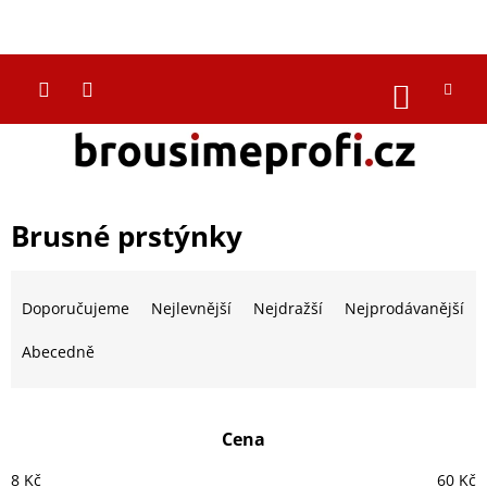
Přejít
na
CZK
obsah
NÁKUP
KOŠÍK
Brusné prstýnky
Ř
a
Doporučujeme
Nejlevnější
Nejdražší
Nejprodávanější
z
e
Abecedně
n
í
p
Cena
r
o
8
Kč
60
Kč