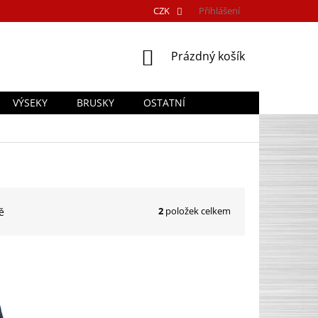
CZK
Přihlášení
NÁKUPNÍ
Prázdný košík
KOŠÍK
VÝSEKY
BRUSKY
OSTATNÍ
2
položek celkem
ě