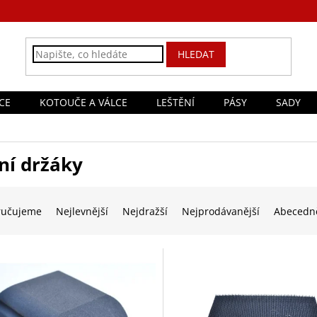
HLEDAT
CE
KOTOUČE A VÁLCE
LEŠTĚNÍ
PÁSY
SADY
ní držáky
ručujeme
Nejlevnější
Nejdražší
Nejprodávanější
Abecedn