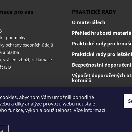
c
í
mace pro vás
PRAKTICKÉ RADY
p
r
O materiálech
v
ty
Přehled hrubostí materiá
k
ní podmínky
y
Praktické rady pro brouš
v
ky ochrany osobních údajů
ý
 a platba
Praktické rady pro leštěn
p
 vrácení zboží, reklamace
i
Bezpečnostní doporučení
s
át ISO
u
Výpočet doporučených ot
kotoučů
cookies, abychom Vám umožnili pohodlné
S
webu a díky analýze provozu webu neustále
jeho funkce, výkon a použitelnost. Více informací
dem
ní