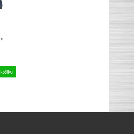
ro
 košíku