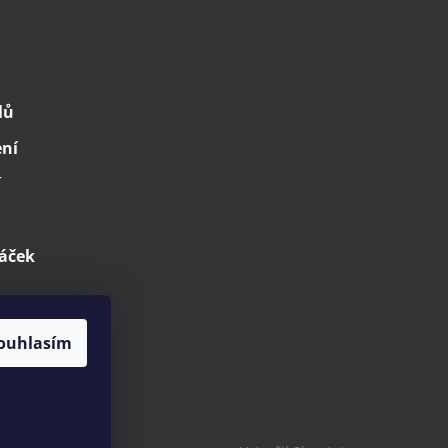
lů
ení
í
áček
ouhlasím