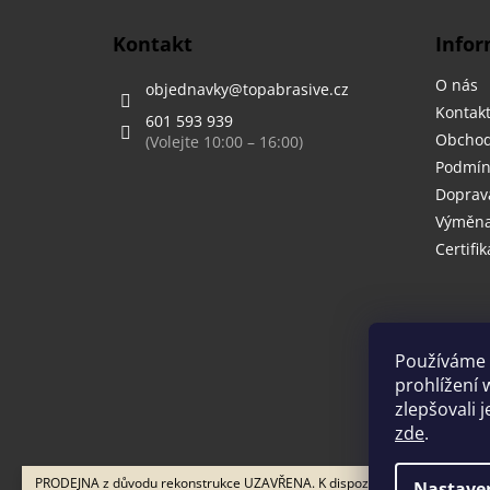
a
t
Kontakt
Infor
í
O nás
objednavky
@
topabrasive.cz
Kontak
601 593 939
Obchod
Podmín
Doprava
Výměna,
Certifik
Používáme 
prohlížení 
zlepšovali 
zde
.
PRODEJNA z důvodu rekonstrukce UZAVŘENA. K dispozici pouze výdej pře
Nastave