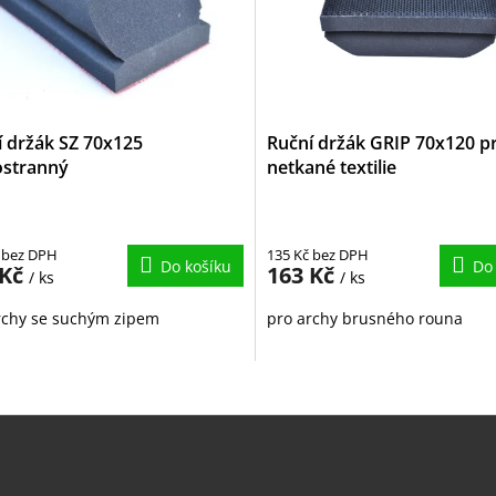
í držák SZ 70x125
Ruční držák GRIP 70x120 p
ostranný
netkané textilie
 bez DPH
135 Kč bez DPH
Do košíku
Do
 Kč
163 Kč
/ ks
/ ks
rchy se suchým zipem
pro archy brusného rouna
O
v
l
á
d
a