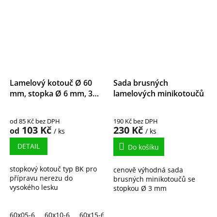
Lamelový kotouč Ø 60
Sada brusných
mm, stopka Ø 6 mm, 3M
lamelových minikotoučů
Trizact
od 85 Kč bez DPH
190 Kč bez DPH
103 Kč
230 Kč
od
/ ks
/ ks
DETAIL
Do košíku
stopkový kotouč typ BK pro
cenově výhodná sada
přípravu nerezu do
brusných minikotoučů se
vysokého lesku
stopkou Ø 3 mm
60x05-6
60x10-6
60x15-6