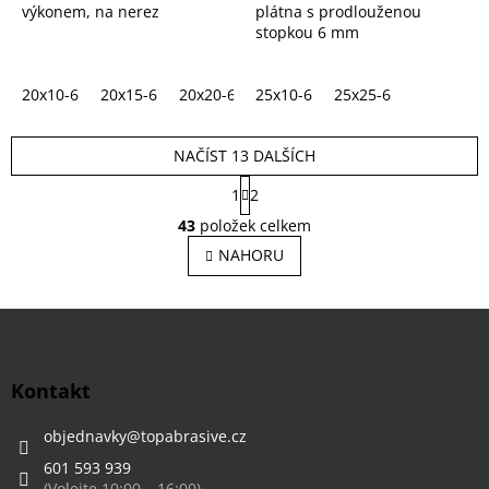
výkonem, na nerez
plátna s prodlouženou
stopkou 6 mm
20x10-6
20x15-6
20x20-6
25x10-6
25x25-6
NAČÍST 13 DALŠÍCH
S
1
2
t
O
r
43
položek celkem
v
á
l
NAHORU
n
á
k
o
d
v
Z
a
á
c
á
n
í
p
í
p
a
Kontakt
r
t
v
í
objednavky
@
topabrasive.cz
k
y
601 593 939
v