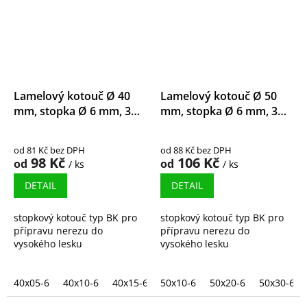
Lamelový kotouč Ø 40
Lamelový kotouč Ø 50
mm, stopka Ø 6 mm, 3M
mm, stopka Ø 6 mm, 3M
Trizact
Trizact
od 81 Kč bez DPH
od 88 Kč bez DPH
98 Kč
106 Kč
od
od
/ ks
/ ks
DETAIL
DETAIL
stopkový kotouč typ BK pro
stopkový kotouč typ BK pro
přípravu nerezu do
přípravu nerezu do
vysokého lesku
vysokého lesku
40x05-6
40x10-6
40x15-6
50x10-6
40x20-6
50x20-6
40x30-6
50x30-6