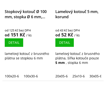
Stopkový kotouč Ø 100
Lamelový kotouč 5 mm,
mm, stopka Ø 6 mm,
korund
korund
od 125 Kč bez DPH
od 43 Kč bez DPH
151 Kč
52 Kč
od
od
/ ks
/ ks
DETAIL
DETAIL
lamelový kotouč z brusného
lamelový kotouč z brusného
plátna se stopkou 6 mm
plátna, šířka kotouče pouze
5 mm
, stopka 6 mm
100x20-6
100x30-6
20x05-6
25x10-6
30x05-6