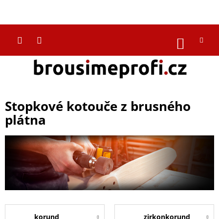
Přejít
na
CZK
obsah
NÁKUP
KOŠÍK
Stopkové kotouče z brusného
plátna
korund
zirkonkorund