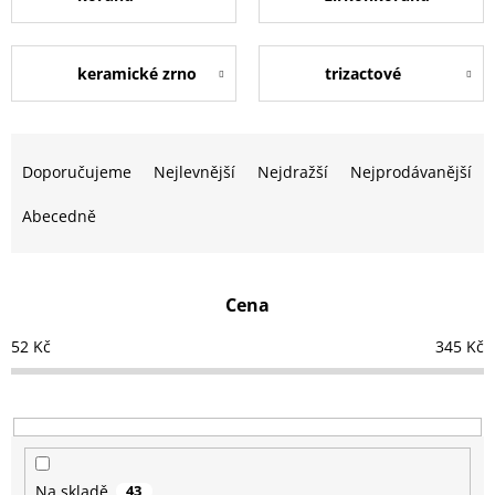
keramické zrno
trizactové
Ř
a
Doporučujeme
Nejlevnější
Nejdražší
Nejprodávanější
z
e
Abecedně
n
í
p
Cena
r
o
52
Kč
345
Kč
d
u
k
t
ů
Na skladě
43