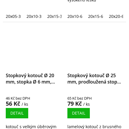
20x05-3
20x10-3
20x15-3
20x10-6
20x20-3
20x15-6
20x20-6
Stopkový kotouč Ø 20
Stopkový kotouč Ø 25
mm, stopka Ø 6 mm,
mm, prodloužená stopka
zirkonkorund
Ø 6 mm, korund
46 Kč bez DPH
65 Kč bez DPH
56 Kč
79 Kč
/ ks
/ ks
DETAIL
DETAIL
kotouč s velkým úběrovým
lamelový kotouč z brusného