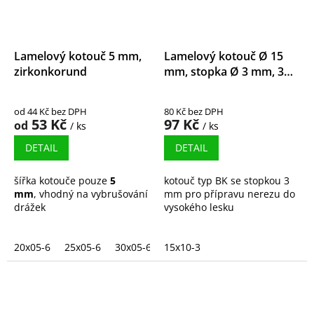
Lamelový kotouč 5 mm,
Lamelový kotouč Ø 15
zirkonkorund
mm, stopka Ø 3 mm, 3M
Trizact
od 44 Kč bez DPH
80 Kč bez DPH
53 Kč
97 Kč
od
/ ks
/ ks
DETAIL
DETAIL
šířka kotouče pouze
5
kotouč typ BK se stopkou 3
mm
, vhodný na vybrušování
mm pro přípravu nerezu do
drážek
vysokého lesku
20x05-6
25x05-6
30x05-6
15x10-3
40x05-6
50x05-6
60x05-6