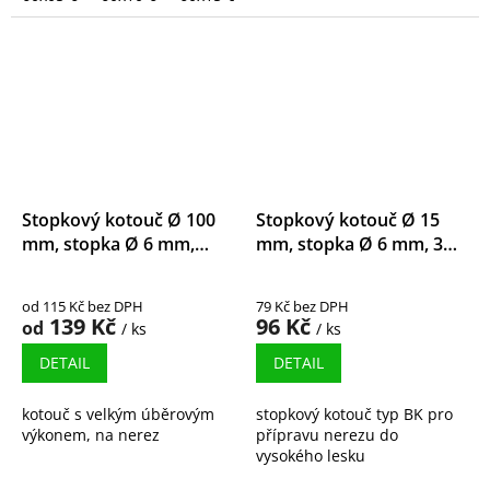
Stopkový kotouč Ø 100
Stopkový kotouč Ø 15
mm, stopka Ø 6 mm,
mm, stopka Ø 6 mm, 3M
zirkonkorund
Trizact
od 115 Kč bez DPH
79 Kč bez DPH
139 Kč
96 Kč
od
/ ks
/ ks
DETAIL
DETAIL
kotouč s velkým úběrovým
stopkový kotouč typ BK pro
výkonem, na nerez
přípravu nerezu do
vysokého lesku