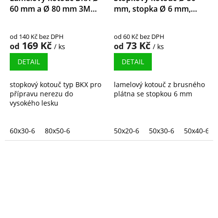
60 mm a Ø 80 mm 3M
mm, stopka Ø 6 mm,
Trizact
korund
od 140 Kč bez DPH
od 60 Kč bez DPH
169 Kč
73 Kč
od
od
/ ks
/ ks
DETAIL
DETAIL
stopkový kotouč typ BKX pro
lamelový kotouč z brusného
přípravu nerezu do
plátna se stopkou 6 mm
vysokého lesku
60x30-6
80x50-6
50x20-6
50x30-6
50x40-6