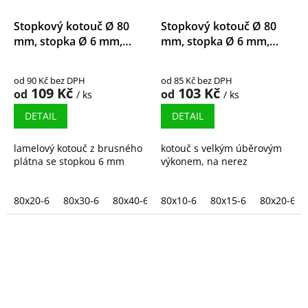
Stopkový kotouč Ø 80
Stopkový kotouč Ø 80
mm, stopka Ø 6 mm,
mm, stopka Ø 6 mm,
korund
zirkonkorund
od 90 Kč bez DPH
od 85 Kč bez DPH
109 Kč
103 Kč
od
od
/ ks
/ ks
DETAIL
DETAIL
lamelový kotouč z brusného
kotouč s velkým úběrovým
plátna se stopkou 6 mm
výkonem, na nerez
80x20-6
80x30-6
80x40-6
80x10-6
80x50-6
80x15-6
80x20-6