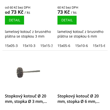
t
od 60 Kč bez DPH
60 Kč bez DPH
ů
73 Kč
73 Kč
od
/ ks
/ ks
DETAIL
DETAIL
lamelový kotouč z brusného
lamelový kotouč z brusného
plátna se stopkou 3 mm
plátna se stopkou 6 mm
15x05-3
15x10-3
15x15-3
15x05-6
15x10-6
15x15-6
Stopkový kotouč Ø 20
Stopkový kotouč Ø 20
mm, stopka Ø 3 mm,
mm, stopka Ø 6 mm,
korund
korund