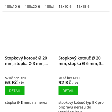
100x10-6
100x20-6
100x30-6
15x10-6
15x15-6
Stopkový kotouč Ø 20
Stopkový kotouč Ø 20
mm, stopka Ø 3 mm,
mm, stopka Ø 6 mm, 3M
zirkonkorund
Trizact
52 Kč bez DPH
76 Kč bez DPH
63 Kč
92 Kč
/ ks
/ ks
DETAIL
DETAIL
stopka Ø
3
mm, na nerez
stopkový kotouč typ BK pro
přípravu nerezu do
vysokého lesku