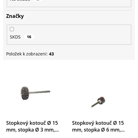
Značky
SKDS
16
Položek k zobrazení:
43
V
ý
p
i
s
p
r
o
d
Stopkový kotouč Ø 15
Stopkový kotouč Ø 15
u
mm, stopka Ø 3 mm,
mm, stopka Ø 6 mm,
k
korund
korund