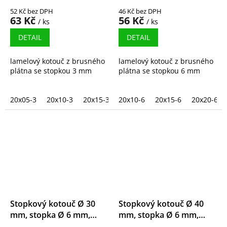
52 Kč bez DPH
46 Kč bez DPH
63 Kč
56 Kč
/ ks
/ ks
DETAIL
DETAIL
lamelový kotouč z brusného
lamelový kotouč z brusného
plátna se stopkou 3 mm
plátna se stopkou 6 mm
20x05-3
20x10-3
20x15-3
20x10-6
20x20-3
20x15-6
20x20-6
Stopkový kotouč Ø 30
Stopkový kotouč Ø 40
mm, stopka Ø 6 mm,
mm, stopka Ø 6 mm,
korund
zirkonkorund