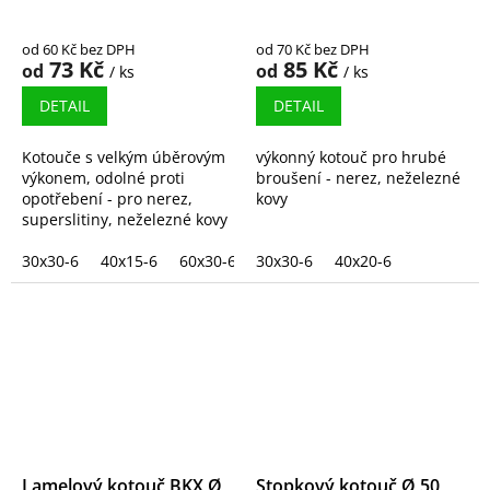
zrnem
prodlouženou stopkou
od 60 Kč bez DPH
od 70 Kč bez DPH
73 Kč
85 Kč
od
od
/ ks
/ ks
DETAIL
DETAIL
Kotouče s velkým úběrovým
výkonný kotouč pro hrubé
výkonem, odolné proti
broušení - nerez, neželezné
opotřebení - pro nerez,
kovy
superslitiny, neželezné kovy
30x30-6
40x15-6
60x30-6
30x30-6
40x20-6
Lamelový kotouč BKX Ø
Stopkový kotouč Ø 50