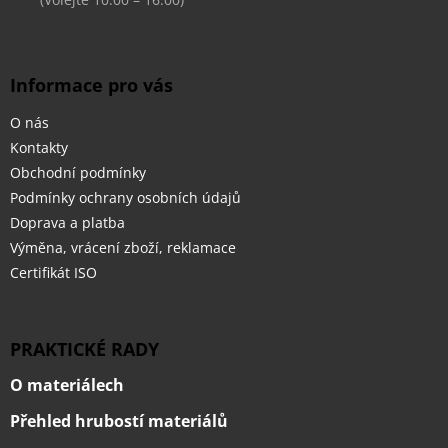
ý
p
i
s
Informace pro vás
u
O nás
Kontakty
Obchodní podmínky
Podmínky ochrany osobních údajů
Doprava a platba
Výměna, vrácení zboží, reklamace
Certifikát ISO
PRAKTICKÉ RADY
O materiálech
Přehled hrubostí materiálů