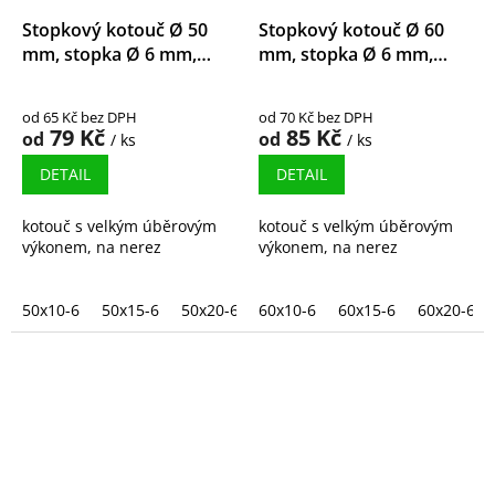
Stopkový kotouč Ø 50
Stopkový kotouč Ø 60
mm, stopka Ø 6 mm,
mm, stopka Ø 6 mm,
zirkonkorund
zirkonkorund
od 65 Kč bez DPH
od 70 Kč bez DPH
79 Kč
85 Kč
od
od
/ ks
/ ks
DETAIL
DETAIL
kotouč s velkým úběrovým
kotouč s velkým úběrovým
výkonem, na nerez
výkonem, na nerez
50x10-6
50x15-6
50x20-6
60x10-6
50x30-6
60x15-6
50x40-6
60x20-6
50x50-6