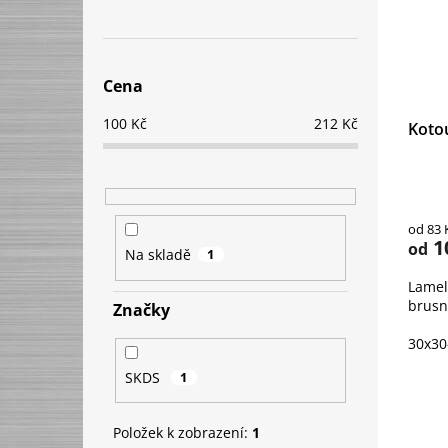
s
o
n
p
d
e
r
u
l
o
k
d
Cena
t
u
ů
100
Kč
212
Kč
Kotou
k
t
ů
od 83 
1
od
Na skladě
1
Lamel
brusn
Značky
30x30
SKDS
1
Položek k zobrazení:
1