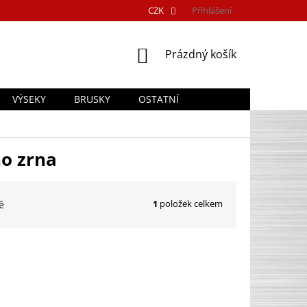
CZK
Přihlášení
NÁKUPNÍ
Prázdný košík
KOŠÍK
VÝSEKY
BRUSKY
OSTATNÍ
o zrna
1
položek celkem
ě