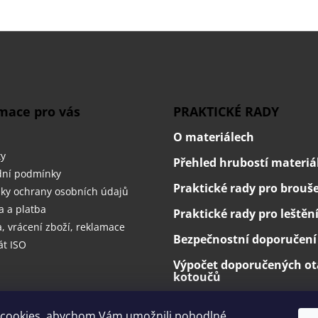
d
a
c
í
p
r
v
k
mace pro vás
PRAKTICKÉ RADY
y
v
O materiálech
ý
ty
p
Přehled hrubostí materiá
i
ní podmínky
s
Praktické rady pro brouš
ky ochrany osobních údajů
u
 a platba
Praktické rady pro leštěn
 vrácení zboží, reklamace
Bezpečnostní doporučení
át ISO
Výpočet doporučených ot
kotoučů
cookies, abychom Vám umožnili pohodlné