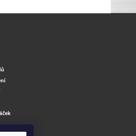
lů
ení
í
áček