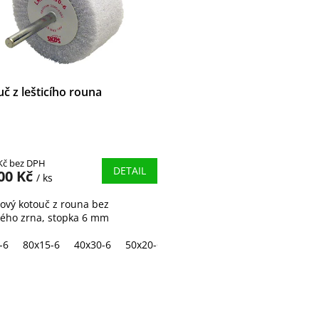
č z lešticího rouna
Kč bez DPH
DETAIL
00 Kč
/ ks
ový kotouč z rouna bez
ého zrna, stopka 6 mm
-6
80x15-6
40x30-6
50x20-6
50x40-6
60x20-6
60x30-6
O
v
l
á