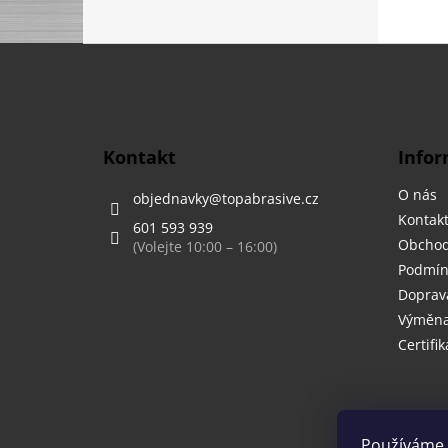
Z
á
p
a
t
Kontakt
Infor
í
O nás
objednavky
@
topabrasive.cz
Kontak
601 593 939
Obchod
Podmín
Doprava
Výměna,
Certifik
Používáme 