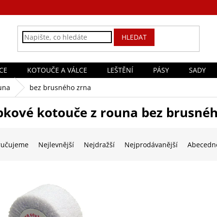
HLEDAT
CE
KOTOUČE A VÁLCE
LEŠTĚNÍ
PÁSY
SADY
una
bez brusného zrna
pkové kotouče z rouna bez brusnéh
ručujeme
Nejlevnější
Nejdražší
Nejprodávanější
Abecedn