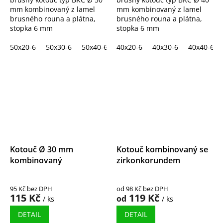
mm kombinovaný z lamel
mm kombinovaný z lamel
brusného rouna a plátna,
brusného rouna a plátna,
stopka 6 mm
stopka 6 mm
50x20-6
50x30-6
50x40-6
40x20-6
50x50-6
40x30-6
40x40-6
Kotouč Ø 30 mm
Kotouč kombinovaný se
kombinovaný
zirkonkorundem
95 Kč bez DPH
od 98 Kč bez DPH
115 Kč
119 Kč
od
/ ks
/ ks
DETAIL
DETAIL