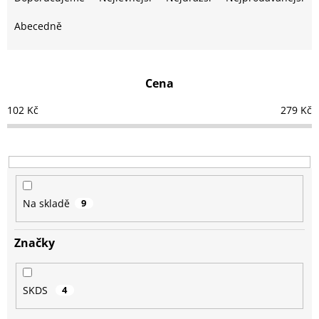
z
e
Abecedně
n
í
p
Cena
r
o
102
Kč
279
Kč
d
u
k
t
ů
Na skladě
9
Značky
SKDS
4