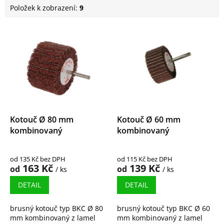
Položek k zobrazení:
9
V
ý
p
i
s
p
r
o
d
Kotouč Ø 80 mm
Kotouč Ø 60 mm
u
kombinovaný
kombinovaný
k
t
od 135 Kč bez DPH
od 115 Kč bez DPH
ů
163 Kč
139 Kč
od
od
/ ks
/ ks
DETAIL
DETAIL
brusný kotouč typ BKC Ø 80
brusný kotouč typ BKC Ø 60
mm kombinovaný z lamel
mm kombinovaný z lamel