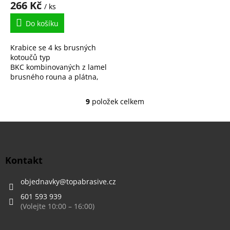
266 Kč
/ ks
Do košíku
Krabice se 4 ks brusných
kotoučů typ
BKC kombinovaných z lamel
brusného rouna a plátna,
stopka 6 mm
9
položek celkem
O
v
l
Z
á
á
d
p
a
a
Kontakt
c
t
í
í
objednavky
@
topabrasive.cz
p
r
601 593 939
v
k
y