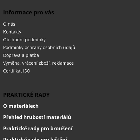
v
ý
Informace pro vás
p
i
O nás
s
u
Kontakty
Obchodní podmínky
Podmínky ochrany osobních údajů
Doprava a platba
Výměna, vrácení zboží, reklamace
Certifikát ISO
PRAKTICKÉ RADY
O materiálech
Přehled hrubostí materiálů
Praktické rady pro broušení
Praktické rady pro leštění