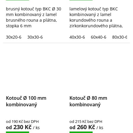
brusný kotouč typ BKC Ø 30
lamelový kotouč typ BKC
mm kombinovaný z lamel
kombinovaný z lamel
brusného rouna a plátna,
korundového rouna a
stopka 6 mm
zirkonkorundového plátna,
stopka 6 mm
30x20-6
30x30-6
40x30-6
60x40-6
80x30-6
Kotouč Ø 100 mm
Kotouč Ø 80 mm
kombinovaný
kombinovaný
od 190 Kč bez DPH
od 215 Kč bez DPH
230 Kč
260 Kč
od
od
/ ks
/ ks