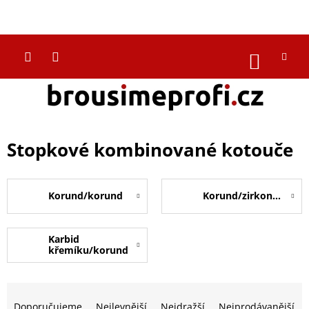
Přejít
na
CZK
obsah
NÁKUP
KOŠÍK
Stopkové kombinované kotouče
Korund/korund
Korund/zirkonkorund
Karbid
křemíku/korund
Ř
a
Doporučujeme
Nejlevnější
Nejdražší
Nejprodávanější