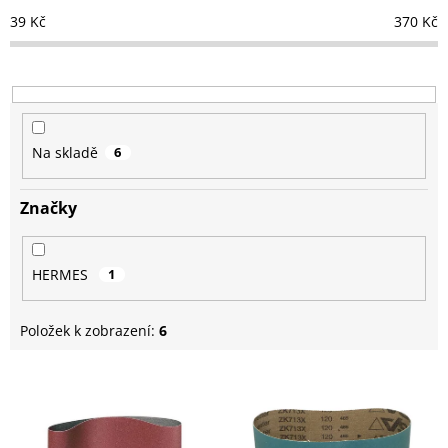
o
39
Kč
370
Kč
d
u
k
t
ů
Na skladě
6
Značky
HERMES
1
Položek k zobrazení:
6
V
ý
p
i