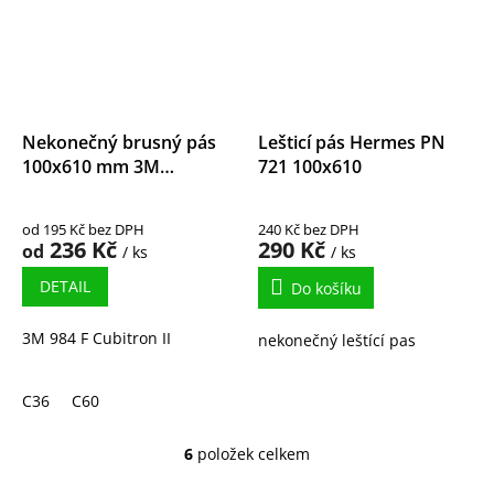
Nekonečný brusný pás
Lešticí pás Hermes PN
100x610 mm 3M
721 100x610
Cubitron II
od 195 Kč bez DPH
240 Kč bez DPH
236 Kč
290 Kč
od
/ ks
/ ks
DETAIL
Do košíku
3M 984 F Cubitron II
nekonečný leštící pas
C36
C60
6
položek celkem
O
v