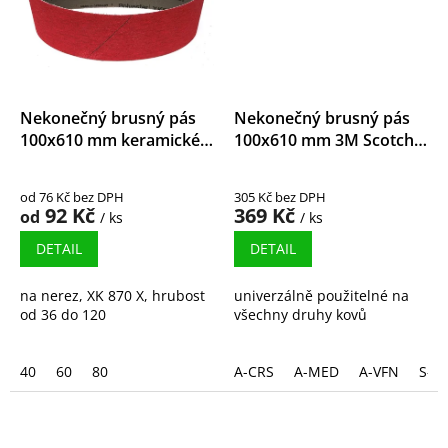
Nekonečný brusný pás
Nekonečný brusný pás
100x610 mm keramické
100x610 mm 3M Scotch-
zrno
Brite
od 76 Kč bez DPH
305 Kč bez DPH
92 Kč
369 Kč
od
/ ks
/ ks
DETAIL
DETAIL
na nerez, XK 870 X, hrubost
univerzálně použitelné na
od 36 do 120
všechny druhy kovů
40
60
80
A-CRS
A-MED
A-VFN
S-S