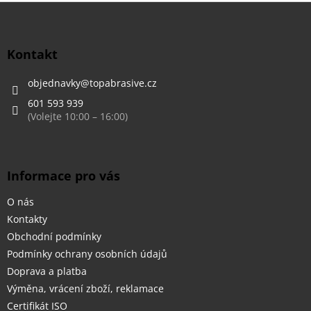
l
Z
á
á
d
p
a
a
Kontakt
c
t
í
í
objednavky
@
topabrasive.cz
p
r
601 593 939
v
k
y
v
ý
Informace pro vás
p
i
O nás
s
u
Kontakty
Obchodní podmínky
Podmínky ochrany osobních údajů
Doprava a platba
Výměna, vrácení zboží, reklamace
Certifikát ISO