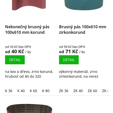
s
p
r
o
d
Nekonečný brusný pás
Brusný pás 100x610 mm
u
100x610 mm korund
zirkonkorund
k
t
od 33 Kč bez DPH
od 59 Kč bez DPH
ů
40 Kč
71 Kč
od
od
/ ks
/ ks
DETAIL
DETAIL
na kov a dřevo, zrno korund,
výkonný materiál, zrno
hrubost od 40 do 320
zirkonkorund, na nerez
K 36
K 40
K 60
K 80
K100
ZK 36
K120
ZK 40
K180
ZK 60
K240
ZK 80
K3