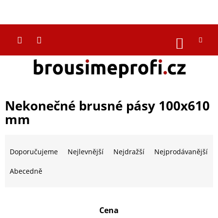
Přejít
na
CZK
obsah
NÁKUP
KOŠÍK
Nekonečné brusné pásy 100x610
mm
Ř
a
Doporučujeme
Nejlevnější
Nejdražší
Nejprodávanější
z
e
Abecedně
n
í
p
Cena
r