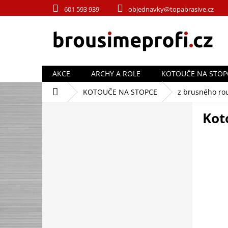
Přejít
601 593 939
objednavky@topabrasive.cz
na
obsah
AKCE
ARCHY A ROLE
KOTOUČE NA STOP
Domů
KOTOUČE NA STOPCE
z brusného ro
P
Kot
o
s
t
r
a
n
n
í
p
a