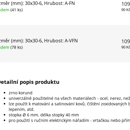
měr (mm): 30x30-6, Hrubost: A-FN
109
ladem
(41 ks)
90 K
měr (mm): 30x30-6, Hrubost: A-VFN
109
ladem
(78 ks)
90 K
etailní popis produktu
zrno korund
univerzálně použitelné na všech materiálech - ocel, nerez, než
lze použít k matování a satinování kovů, čištění zoxidovaných
lepením, atd.
stopka Ø 6 mm, délka stopky 40 mm
pro použití s ručním elektrickým nářadím - vrtačkou nebo př