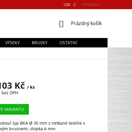
CZK
Přihlášení
NÁKUPNÍ
Prázdný košík
KOŠÍK
VÝSEKY
BRUSKY
OSTATNÍ
103 Kč
/ ks
č
bez DPH
TE VARIANTU
otouč typ BKA Ø 30 mm z netkané textilie s
vým brusivem, stopka 6 mm