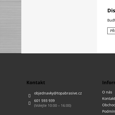
Di
Buďt
PŘ
Z
á
p
a
t
Kontakt
Infor
í
O nás
objednavky
@
topabrasive.cz
Kontak
601 593 939
Obchod
Podmín