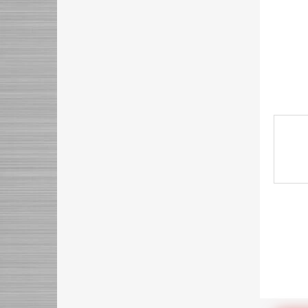
n
e
l