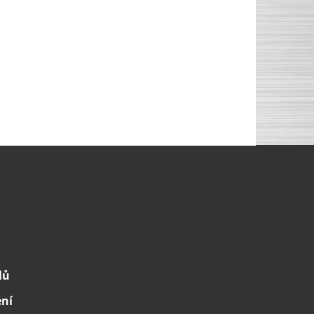
lů
ení