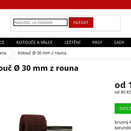
HLEDAT
CE
KOTOUČE A VÁLCE
LEŠTĚNÍ
PÁSY
SADY
una
Kotouč Ø 30 mm z rouna
ouč Ø 30 mm z rouna
od
od
85 K
Měrná
cena:
ZVOL
brusný k
korundo