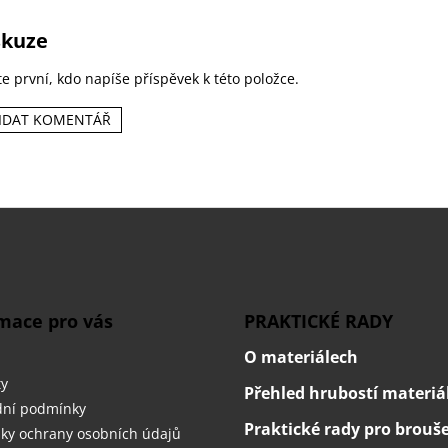
skuze
e první, kdo napíše příspěvek k této položce.
IDAT KOMENTÁŘ
mace pro vás
PRAKTICKÉ RADY
O materiálech
ty
Přehled hrubostí materiá
ní podmínky
Praktické rady pro brouš
ky ochrany osobních údajů