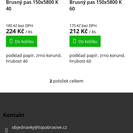
d
Brusný pas 150x5800 K
Brusný pas 150x5800 K
u
40
60
k
t
185 Kč bez DPH
175 Kč bez DPH
ů
224 Kč
212 Kč
/ ks
/ ks
Do košíku
Do košíku
podklad papír, zrno korund,
podklad papír, zrno korund,
hrubost 40
hrubost 60
2
položek celkem
O
v
l
Z
á
á
d
p
a
a
Kontakt
c
t
í
í
objednavky
@
topabrasive.cz
p