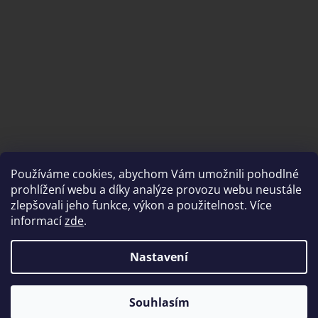
Používáme cookies, abychom Vám umožnili pohodlné
prohlížení webu a díky analýze provozu webu neustále
zlepšovali jeho funkce, výkon a použitelnost. Více
informací
zde
.
Nastavení
Vytvořil Shoptet
PRODEJNA z důvodu rekonstrukce UZAVŘENA. K dispozici pouze
Souhlasím
Copyright 2026
brousimeprofi.cz
. Všechna práva vyhrazena.
výdej předem objednaného zboží.