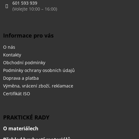
r
601 593 939
v
k
y
v
ý
Informace pro vás
p
i
O nás
s
u
Kontakty
Obchodní podmínky
Podmínky ochrany osobních údajů
Doprava a platba
Výměna, vrácení zboží, reklamace
Certifikát ISO
PRAKTICKÉ RADY
O materiálech