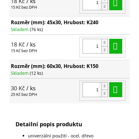
Do ko
18 Kč
/ ks
15 Kč bez DPH
Rozměr (mm): 45x30, Hrubost: K240
Skladem
(76 ks)
Do ko
18 Kč
/ ks
15 Kč bez DPH
Rozměr (mm): 60x30, Hrubost: K150
Skladem
(12 ks)
Do ko
30 Kč
/ ks
25 Kč bez DPH
Detailní popis produktu
univerzální použití - ocel, dřevo