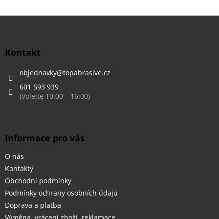
Z
á
p
a
Kontakt
t
í
objednavky
@
topabrasive.cz
601 593 939
Informace pro vás
O nás
Kontakty
Obchodní podmínky
Podmínky ochrany osobních údajů
Doprava a platba
Výměna, vrácení zboží, reklamace