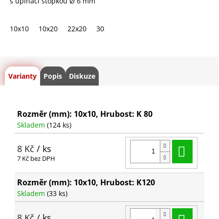
s upínací stopkou Ø 6 mm
10x10
10x20
22x20
30x30
45x30
60x30
Varianty
Popis
Diskuze
Rozměr (mm): 10x10, Hrubost: K 80
Skladem
(124 ks)
Do ko
8 Kč
/ ks
7 Kč bez DPH
Rozměr (mm): 10x10, Hrubost: K120
Skladem
(33 ks)
Do ko
8 Kč
/ ks