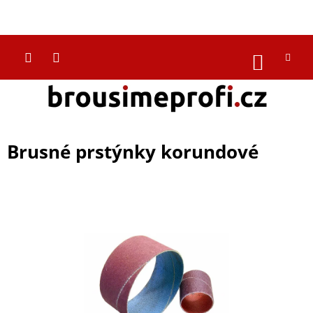
Přejít
na
CZK
obsah
NÁKUP
KOŠÍK
Brusné prstýnky korundové