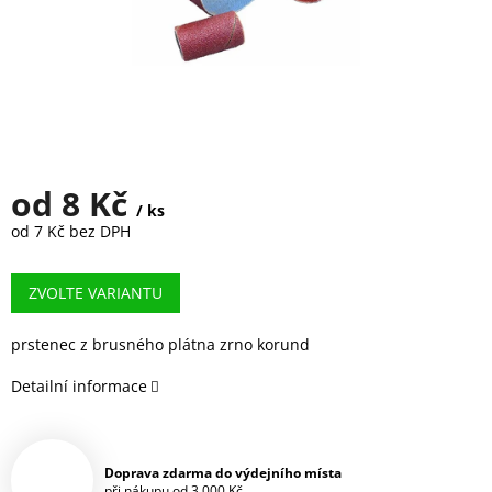
od
8 Kč
/ ks
od
7 Kč
bez DPH
Měrná
cena:
ZVOLTE VARIANTU
prstenec z brusného plátna zrno korund
Detailní informace
Doprava zdarma do výdejního místa
při nákupu od 3.000 Kč