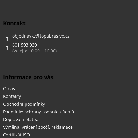
Z
á
p
a
Kontakt
t
í
objednavky
@
topabrasive.cz
601 593 939
Informace pro vás
O nás
Kontakty
Obchodní podmínky
Podmínky ochrany osobních údajů
Doprava a platba
Výměna, vrácení zboží, reklamace
Certifikát ISO