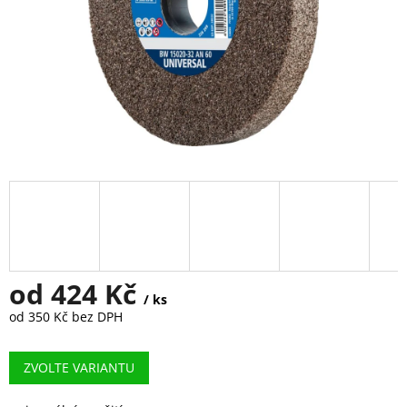
od
424 Kč
/ ks
od
350 Kč
bez DPH
Měrná
cena:
ZVOLTE VARIANTU