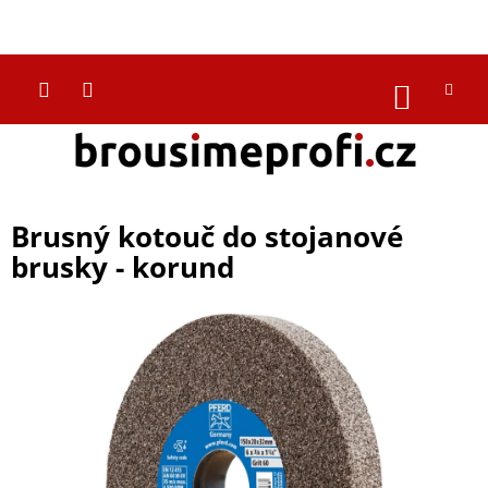
Přejít
na
CZK
obsah
NÁKUP
KOŠÍK
Brusný kotouč do stojanové
brusky - korund