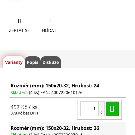
ZEPTAT SE
HLÍDAT
Varianty
Popis
Diskuze
Rozměr (mm): 150x20-32, Hrubost: 24
Skladem
(4 ks)
EAN:
4007220610176
Do ko
457 Kč
/ ks
378 Kč bez DPH
Rozměr (mm): 150x20-32, Hrubost: 36
Skladem
(3 ks)
EAN:
4007220037911