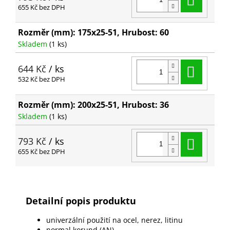
655 Kč bez DPH
Rozměr (mm): 175x25-51, Hrubost: 60
Skladem
(1 ks)
Do ko
644 Kč
/ ks
532 Kč bez DPH
Rozměr (mm): 200x25-51, Hrubost: 36
Skladem
(1 ks)
Do ko
793 Kč
/ ks
655 Kč bez DPH
Detailní popis produktu
univerzální použití na ocel, nerez, litinu
normal korund (AN)