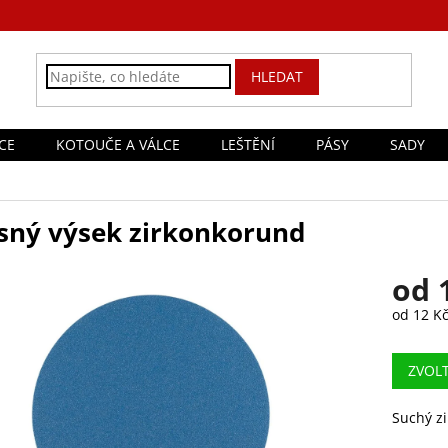
HLEDAT
CE
KOTOUČE A VÁLCE
LEŠTĚNÍ
PÁSY
SADY
sný výsek zirkonkorund
od
od
12 K
Měrná
cena:
ZVOL
Suchý zi