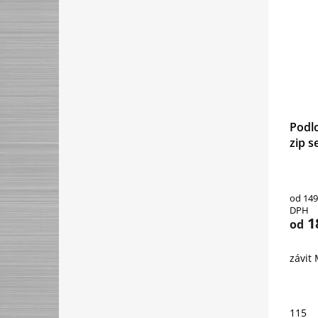
Podlo
zip s
od 149
DPH
1
od
závit
115