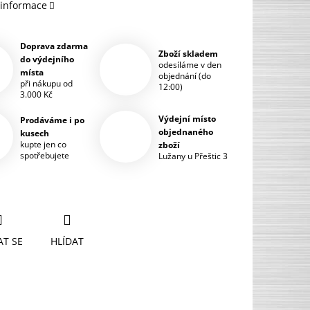
 informace
Doprava zdarma
Zboží skladem
do výdejního
odesíláme v den
místa
objednání (do
při nákupu od
12:00)
3.000 Kč
Výdejní místo
Prodáváme i po
objednaného
kusech
kupte jen co
zboží
spotřebujete
Lužany u Přeštic 3
AT SE
HLÍDAT