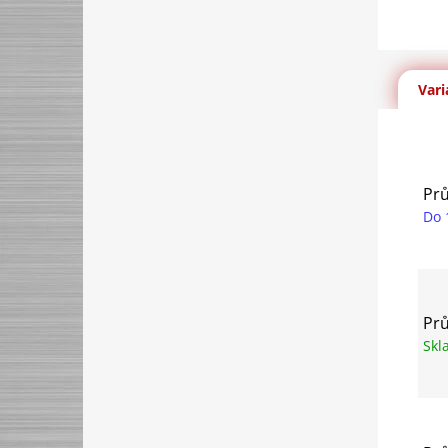
Vari
Prů
Do 
Prů
Sk