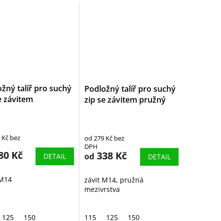
žný talíř pro suchý
Podložný talíř pro suchý
e závitem
zip se závitem pružný
 Kč bez
od 279 Kč bez
DPH
80 Kč
338 Kč
od
DETAIL
DETAIL
 M14
závit M14, pružná
mezivrstva
125
150
115
125
150