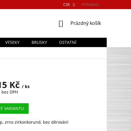
CZK
Přihlášení
NÁKUPNÍ
Prázdný košík
KOŠÍK
VÝSEKY
BRUSKY
OSTATNÍ
15 Kč
/ ks
č
bez DPH
TE VARIANTU
p, zrno zirkonkorund, bez děrování