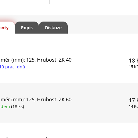
anty
Popis
Diskuze
měr (mm): 125, Hrubost: ZK 40
18 
10 prac. dnů
15 K
měr (mm): 125, Hrubost: ZK 60
17 
ladem
(18 ks)
14 K