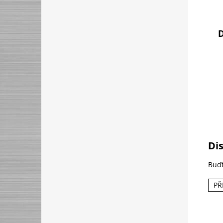
D
Di
Buďt
PŘ