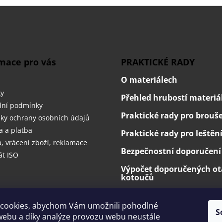
mace pro vás
PRAKTICKÉ RADY
O materiálech
ty
Přehled hrubostí materiá
ní podmínky
Praktické rady pro brouš
ky ochrany osobních údajů
 a platba
Praktické rady pro leštěn
 vrácení zboží, reklamace
Bezpečnostní doporučení
át ISO
Výpočet doporučených ot
kotoučů
cookies, abychom Vám umožnili pohodlné
S
webu a díky analýze provozu webu neustále