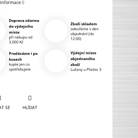
 informace
Doprava zdarma
Zboží skladem
do výdejního
odesíláme v den
místa
objednání (do
při nákupu od
12:00)
3.000 Kč
Výdejní místo
Prodáváme i po
objednaného
kusech
kupte jen co
zboží
spotřebujete
Lužany u Přeštic 3
AT SE
HLÍDAT