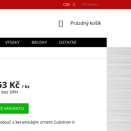
CZK
Přihlášení
NÁKUPNÍ
Prázdný košík
KOŠÍK
VÝSEKY
BRUSKY
OSTATNÍ
53 Kč
/ ks
č
bez DPH
TE VARIANTU
kotouč s keramickým zrnem Cubitron II