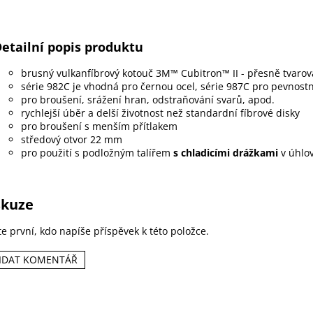
etailní popis produktu
brusný vulkanfíbrový kotouč 3M™ Cubitron™ II - přesně tvaro
série 982C je vhodná pro černou ocel, série 987C pro pevnostn
pro broušení, srážení hran, odstraňování svarů, apod.
rychlejší úběr a delší životnost než standardní fíbrové disky
pro broušení s menším přítlakem
středový otvor 22 mm
pro použití s podložným talířem
s chladicími drážkami
v úhlo
skuze
e první, kdo napíše příspěvek k této položce.
IDAT KOMENTÁŘ