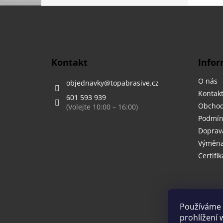
Z
á
p
a
t
Kontakt
Infor
í
O nás
objednavky
@
topabrasive.cz
Kontak
601 593 939
Obchod
Podmín
Doprava
Výměna,
Certifik
Používáme 
prohlížení 