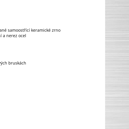
vané samoostřící keramické zrno
í a nerez ocel
vých bruskách