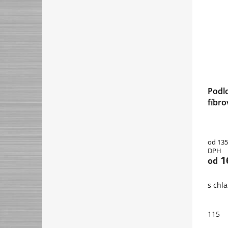
Podlo
fíbro
od 135
DPH
1
od
s chl
115