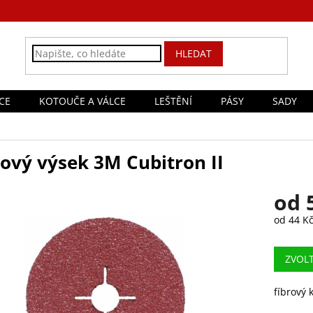
HLEDAT
CE
KOTOUČE A VÁLCE
LEŠTĚNÍ
PÁSY
SADY
rový výsek 3M Cubitron II
od
od
44 K
Měrná
cena:
ZVOL
fíbrový 