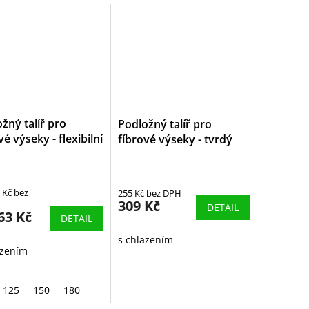
žný talíř pro
Podložný talíř pro
vé výseky - flexibilní
fíbrové výseky - tvrdý
 Kč bez
255 Kč bez DPH
309 Kč
DETAIL
63 Kč
DETAIL
s chlazením
azením
125
150
180