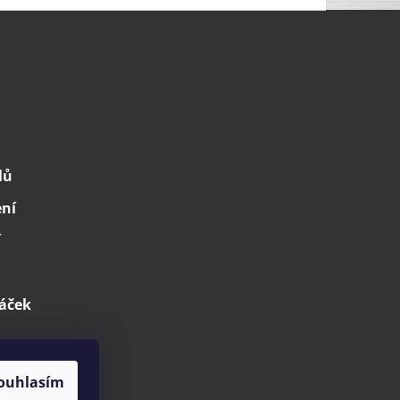
lů
ení
í
áček
ouhlasím