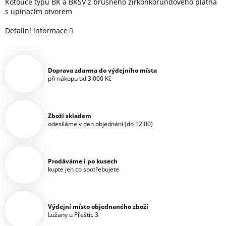
Kotouče typu BK a BKSV z brusného zirkonkorundového plátna
s upínacím otvorem
Detailní informace
Doprava zdarma do výdejního místa
při nákupu od 3.000 Kč
Zboží skladem
odesíláme v den objednání (do 12:00)
Prodáváme i po kusech
kupte jen co spotřebujete
Výdejní místo objednaného zboží
Lužany u Přeštic 3