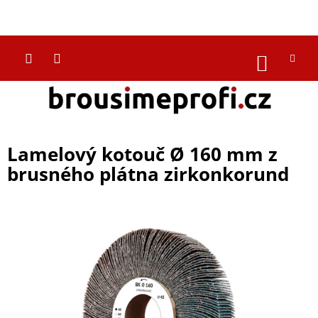
Přejít
na
CZK
obsah
NÁKUP
KOŠÍK
Lamelový kotouč Ø 160 mm z
brusného plátna zirkonkorund