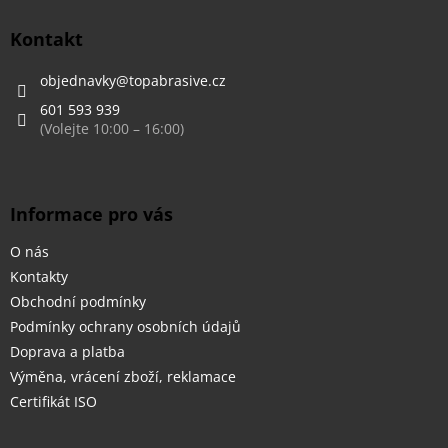
p
a
Kontakt
t
í
objednavky
@
topabrasive.cz
601 593 939
Informace pro vás
O nás
Kontakty
Obchodní podmínky
Podmínky ochrany osobních údajů
Doprava a platba
Výměna, vrácení zboží, reklamace
Certifikát ISO