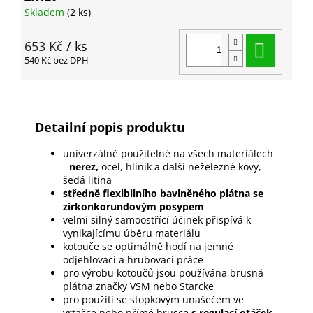
Skladem
(2 ks)
Do ko
653 Kč
/ ks
540 Kč bez DPH
Detailní popis produktu
univerzálně použitelné na všech materiálech
-
nerez,
ocel, hliník a další neželezné kovy,
šedá litina
středně flexibilního bavlněného plátna se
zirkonkorundovým posypem
velmi silný samoostřící účinek přispívá k
vynikajícímu úběru materiálu
kotouče se optimálně hodí na jemné
odjehlovací a hrubovací práce
pro výrobu kotoučů jsou používána brusná
plátna značky VSM nebo Starcke
pro použití se stopkovým unašečem ve
vrtačce nebo přímé brusce
s regulací otáček