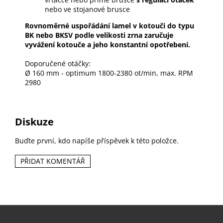
nebo ve stojanové brusce
Rovnoměrné uspořádání lamel v kotouči do typu
BK nebo BKSV podle velikosti zrna zaručuje
vyvážení kotouče a jeho konstantní opotřebení.
Doporučené otáčky:
Ø 160 mm - optimum 1800-2380 ot/min, max. RPM
2980
Diskuze
Buďte první, kdo napíše příspěvek k této položce.
PŘIDAT KOMENTÁŘ
Z
á