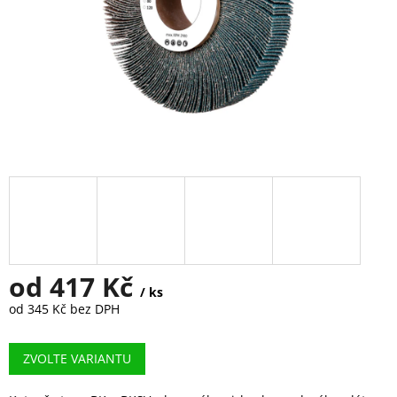
od
417 Kč
/ ks
od
345 Kč
bez DPH
Měrná
cena:
ZVOLTE VARIANTU