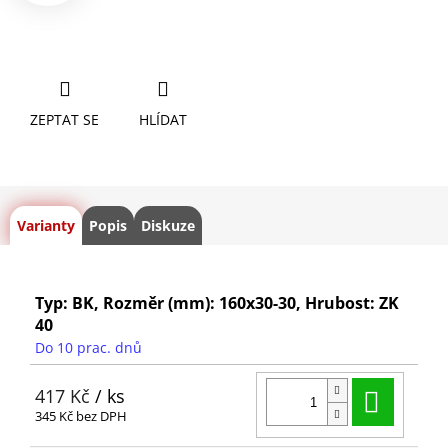
ZEPTAT SE
HLÍDAT
Varianty
Popis
Diskuze
Typ: BK, Rozměr (mm): 160x30-30, Hrubost: ZK
40
Do 10 prac. dnů
Do ko
417 Kč
/ ks
345 Kč bez DPH