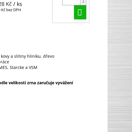
28 Kč
/ ks
Do košíku
0 Kč bez DPH
ovy a slitiny hliníku, dřevo
práce
MES, Starcke a VSM
le velikosti zrna zaručuje vyvážení