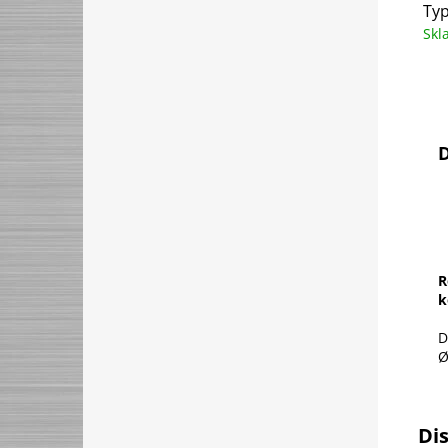
Typ
Sk
D
R
k
D
Ø
Di