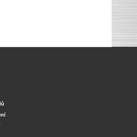
lů
ení
í