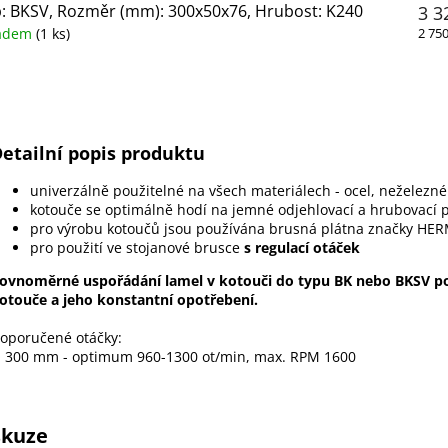
: BKSV, Rozměr (mm): 300x50x76, Hrubost: K240
3 3
ladem
(1 ks)
2 75
etailní popis produktu
univerzálně použitelné na všech materiálech - ocel, neželezné k
kotouče se optimálně hodí na jemné odjehlovací a hrubovací 
pro výrobu kotoučů jsou používána brusná plátna značky HER
pro použití ve stojanové brusce
s regulací otáček
ovnoměrné uspořádání lamel v kotouči
do typu BK nebo BKSV pod
otouče a jeho konstantní opotřebení.
oporučené otáčky:
 300 mm - optimum 960-1300 ot/min, max. RPM 1600
skuze