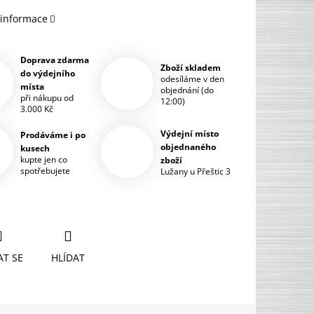
 informace
Doprava zdarma
Zboží skladem
do výdejního
odesíláme v den
místa
objednání (do
při nákupu od
12:00)
3.000 Kč
Výdejní místo
Prodáváme i po
objednaného
kusech
kupte jen co
zboží
spotřebujete
Lužany u Přeštic 3
AT SE
HLÍDAT