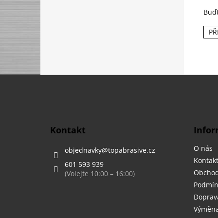
Buďt
PŘ
Z
á
p
a
t
Kontakt
Infor
í
O nás
objednavky
@
topabrasive.cz
Kontak
601 593 939
Obchod
Podmín
Doprava
Výměna,