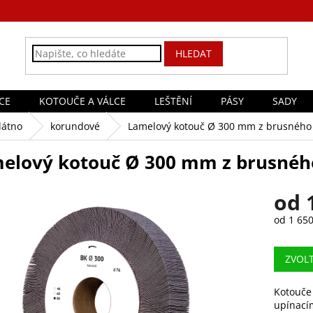
HLEDAT
CE
KOTOUČE A VÁLCE
LEŠTĚNÍ
PÁSY
SADY
látno
korundové
Lamelový kotouč Ø 300 mm z brusného
elový kotouč Ø 300 mm z brusnéh
od
od
1 650
Měrná
cena:
ZVOL
Kotouče
upínací