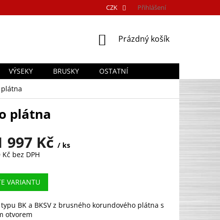
CZK
Přihlášení
NÁKUPNÍ
Prázdný košík
KOŠÍK
VÝSEKY
BRUSKY
OSTATNÍ
 plátna
o plátna
1 997 Kč
/ ks
 Kč
bez DPH
TE VARIANTU
 typu BK a BKSV z brusného korundového plátna s
m otvorem