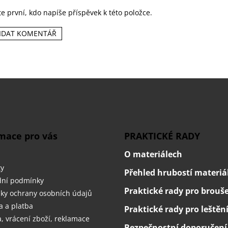
e první, kdo napíše příspěvek k této položce.
IDAT KOMENTÁŘ
mace pro vás
PRAKTICKÉ RADY
O materiálech
ty
Přehled hrubostí materiá
ní podmínky
Praktické rady pro brouš
ky ochrany osobních údajů
 a platba
Praktické rady pro leštěn
 vrácení zboží, reklamace
Bezpečnostní doporučení