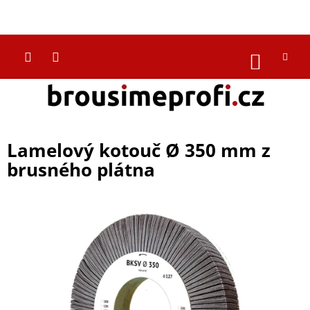
Přejít
na
CZK
obsah
NÁKUP
KOŠÍK
Lamelový kotouč Ø 350 mm z
brusného plátna