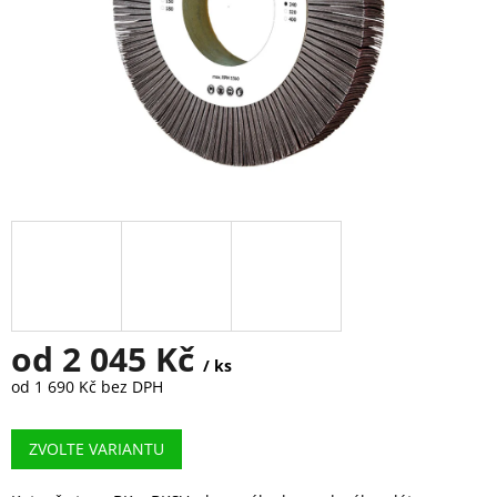
od
2 045 Kč
/ ks
od
1 690 Kč
bez DPH
Měrná
cena:
ZVOLTE VARIANTU