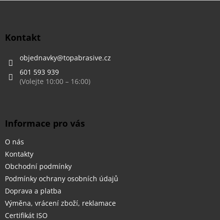
Z
á
p
a
Kontakt
t
í
objednavky
@
topabrasive.cz
601 593 939
Informace pro vás
O nás
Kontakty
Obchodní podmínky
Podmínky ochrany osobních údajů
Doprava a platba
Výměna, vrácení zboží, reklamace
Certifikát ISO