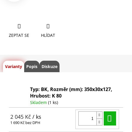
ZEPTAT SE
HLÍDAT
Varianty
Popis
Diskuze
Typ: BK, Rozměr (mm): 350x30x127,
Hrubost: K 80
Skladem
(1 ks)
Do ko
2 045 Kč
/ ks
1 690 Kč bez DPH