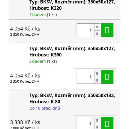
Typ: BKSV, Rozměr (mm): 350x50x127,
Hrubost: K320
Skladem
(1 ks)
Do ko
4 054 Kč
/ ks
3 350 Kč bez DPH
Typ: BKSV, Rozměr (mm): 350x50x127,
Hrubost: K360
Skladem
(1 ks)
Do ko
4 054 Kč
/ ks
3 350 Kč bez DPH
Typ: BKSV, Rozměr (mm): 350x50x132,
Hrubost: K 80
Do 10 prac. dnů
Do ko
3 388 Kč
/ ks
2 800 Kč bez DPH