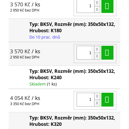
Do ko
3 570 Kč
/ ks
2 950 Kč bez DPH
Typ: BKSV, Rozměr (mm): 350x50x132,
Hrubost: K180
Do 10 prac. dnů
Do ko
3 570 Kč
/ ks
2 950 Kč bez DPH
Typ: BKSV, Rozměr (mm): 350x50x132,
Hrubost: K240
Skladem
(1 ks)
Do ko
4 054 Kč
/ ks
3 350 Kč bez DPH
Typ: BKSV, Rozměr (mm): 350x50x132,
Hrubost: K320