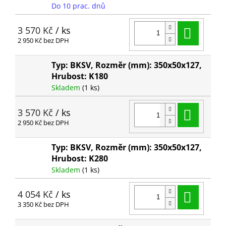
Do 10 prac. dnů
Do ko
3 570 Kč
/ ks
2 950 Kč bez DPH
Typ: BKSV, Rozměr (mm): 350x50x127,
Hrubost: K180
Skladem
(1 ks)
Do ko
3 570 Kč
/ ks
2 950 Kč bez DPH
Typ: BKSV, Rozměr (mm): 350x50x127,
Hrubost: K280
Skladem
(1 ks)
Do ko
4 054 Kč
/ ks
3 350 Kč bez DPH