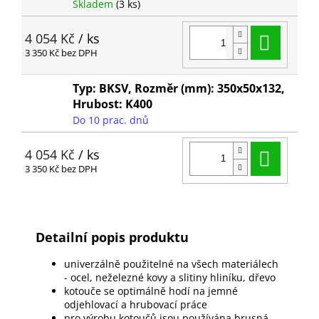
Skladem
(3 ks)
Do ko
4 054 Kč
/ ks
3 350 Kč bez DPH
Typ: BKSV, Rozměr (mm): 350x50x132,
Hrubost: K400
Do 10 prac. dnů
Do ko
4 054 Kč
/ ks
3 350 Kč bez DPH
Detailní popis produktu
univerzálně použitelné na všech materiálech
- ocel, neželezné kovy a slitiny hliníku, dřevo
kotouče se optimálně hodí na jemné
odjehlovací a hrubovací práce
pro výrobu kotoučů jsou používána brusná