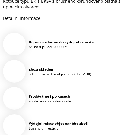
Kotouče typu BK a BKSV z brusného korundového plátna s
upínacím otvorem
Detailní informace
Doprava zdarma do výdejního místa
při nákupu od 3.000 Kč
Zboží skladem
odesíláme v den objednání (do 12:00)
Prodáváme i po kusech
kupte jen co spotřebujete
Výdejní místo objednaného zboží
Lužany u Přeštic 3