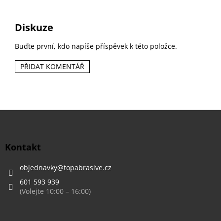
Diskuze
Buďte první, kdo napíše příspěvek k této položce.
PŘIDAT KOMENTÁŘ
Z
á
p
a
Kontakt
t
í
objednavky
@
topabrasive.cz
601 593 939