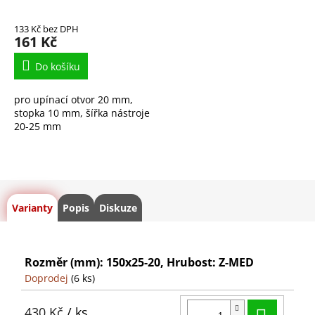
133 Kč bez DPH
161 Kč
Do košíku
pro upínací otvor 20 mm,
stopka 10 mm, šířka nástroje
20-25 mm
Varianty
Popis
Diskuze
Rozměr (mm): 150x25-20, Hrubost: Z-MED
Doprodej
(6 ks)
Do ko
430 Kč
/ ks