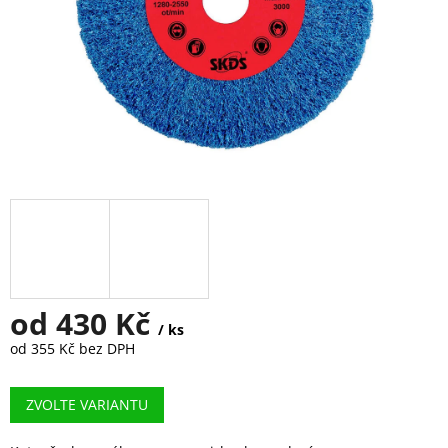
od
430 Kč
/ ks
od
355 Kč
bez DPH
Měrná
cena:
ZVOLTE VARIANTU