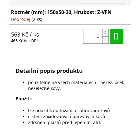
Rozměr (mm): 150x50-20, Hrubost: Z-VFN
Doprodej
(2 ks)
Do ko
563 Kč
/ ks
465 Kč bez DPH
Detailní popis produktu
použitelné na všech materiálech - nerez, ocel,
neželezné kovy.
Použití:
lze použít k matování a satinování kovů
čištění zoxidovaných barevných kovů
zdrsnění plastů před lepením, atd.