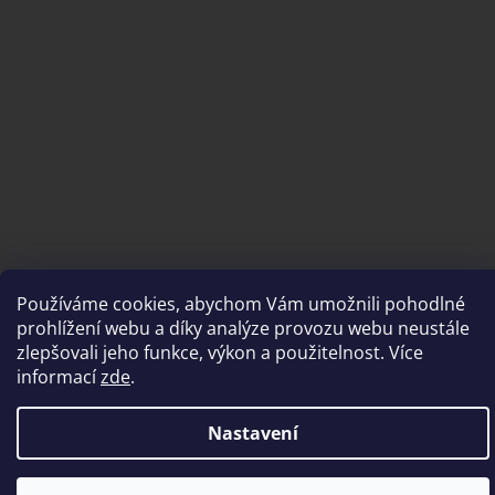
Používáme cookies, abychom Vám umožnili pohodlné
Vytvořil Shoptet
prohlížení webu a díky analýze provozu webu neustále
zlepšovali jeho funkce, výkon a použitelnost. Více
Copyright 2026
brousimeprofi.cz
. Všechna práva vyhrazena.
informací
zde
.
Nastavení