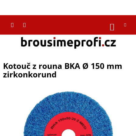
Přejít
na
CZK
obsah
NÁKUP
KOŠÍK
Kotouč z rouna BKA Ø 150 mm
zirkonkorund