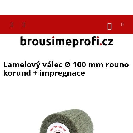
Přejít
na
CZK
obsah
NÁKUP
KOŠÍK
Lamelový válec Ø 100 mm rouno
korund + impregnace