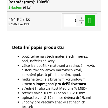
Rozměr (mm): 100x50
Skladem
(6 ks)
Do ko
454 Kč
/ ks
375 Kč bez DPH
Detailní popis produktu
použitelné na všech materiálech – nerez,
ocel, neželezné kovy
válce lze použít k matování a satinování kovů,
čištění zoxidovaných barevných kovů,
zdrsnění plastů před lepením, apod.
netkaná textilie s brusným korundovým
zrnem
s impregnací pro delší životnost
středně hrubá zrnitost Medium (A-MED)
rozměr válce 100x100 nebo 100x50 mm
upínací otvor Ø 19 mm se dvěma drážkami
vhodný pro všechny značky satinačních
brusek