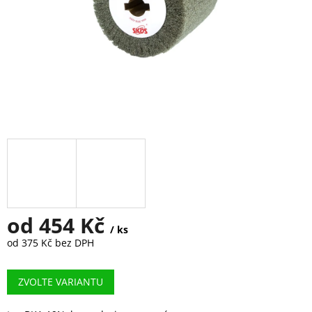
od
454 Kč
/ ks
od
375 Kč
bez DPH
Měrná
cena:
ZVOLTE VARIANTU