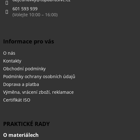
í
601 593 939
Informace pro vás
O nás
Kontakty
Obchodní podmínky
Podmínky ochrany osobních údajů
Doprava a platba
Výměna, vrácení zboží, reklamace
Certifikát ISO
PRAKTICKÉ RADY
O materiálech