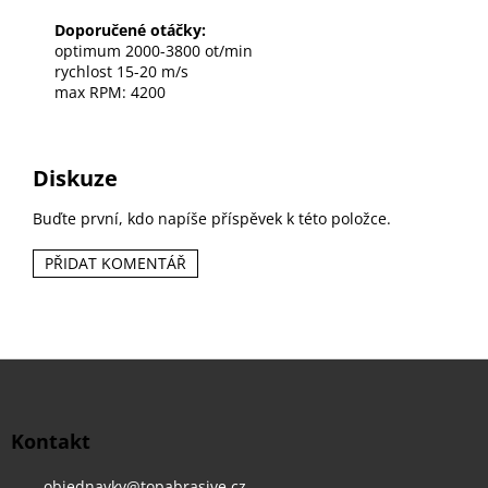
Doporučené otáčky:
optimum 2000-3800 ot/min
rychlost 15-20 m/s
max RPM: 4200
Diskuze
Buďte první, kdo napíše příspěvek k této položce.
PŘIDAT KOMENTÁŘ
Z
á
p
a
Kontakt
t
objednavky
@
topabrasive.cz