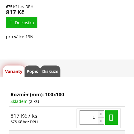
675 Kč bez DPH
817 Kč
Do košíku
pro válce 19N
Varianty
Popis
Diskuze
Rozměr (mm): 100x100
Skladem
(2 ks)
Do ko
817 Kč
/ ks
675 Kč bez DPH