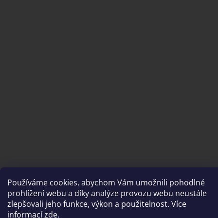
Používáme cookies, abychom Vám umožnili pohodlné
Vytvořil Shoptet
prohlížení webu a díky analýze provozu webu neustále
zlepšovali jeho funkce, výkon a použitelnost. Více
informací
zde
.
Copyright 2026
brousimeprofi.cz
. Všechna práva vyhrazena.