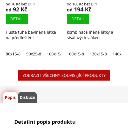
od 76 Kč bez DPH
od 160 Kč bez DPH
92 Kč
194 Kč
od
od
DETAIL
DETAIL
Hustá tuhá bavlněná látka
kombinace lněné látky a
na předleštění
sisálových vláken
80x15-8
90x25-8
100x15-8
100x15-8
100x25-8
130x15-8
120x25-10
140x20-
130x
ZOBRAZIT VŠECHNY SOUVISEJÍCÍ PRODUKTY
Popis
Diskuze
Detailní popis produktu