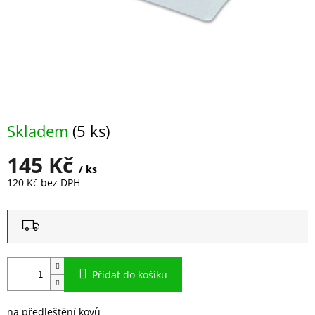
Skladem
(5 ks)
145 Kč
/ ks
120 Kč bez DPH
Měrná
cena:
Přidat do košíku
na předleštění kovů