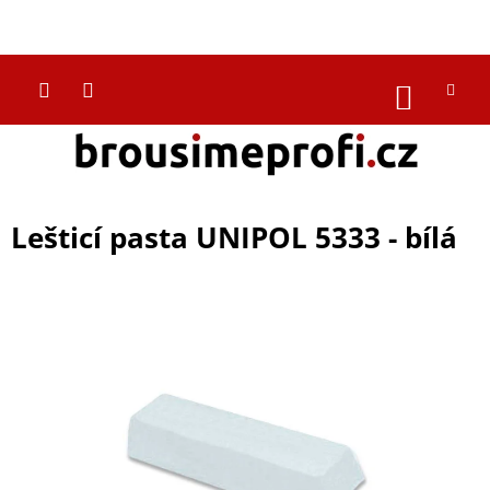
Přejít
na
CZK
obsah
NÁKUP
KOŠÍK
Lešticí pasta UNIPOL 5333 - bílá