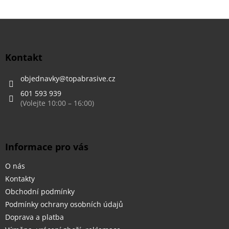
Z
á
p
a
Kontakt
t
í
objednavky
@
topabrasive.cz
601 593 939
Informace pro vás
O nás
Kontakty
Obchodní podmínky
Podmínky ochrany osobních údajů
Doprava a platba