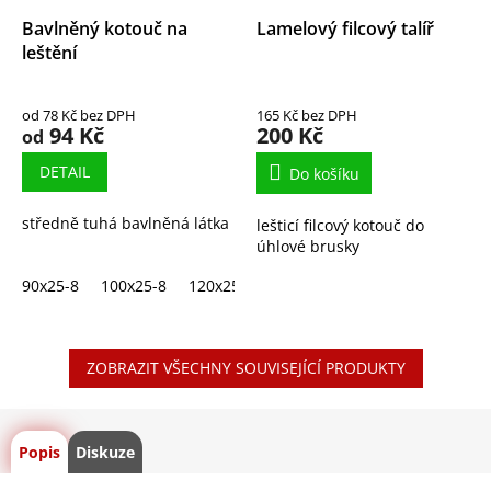
Bavlněný kotouč na
Lamelový filcový talíř
leštění
od 78 Kč bez DPH
165 Kč bez DPH
94 Kč
200 Kč
od
DETAIL
Do košíku
středně tuhá bavlněná látka
lešticí filcový kotouč do
úhlové brusky
90x25-8
100x25-8
120x25-8
130x15-8
130x25-8
130x
ZOBRAZIT VŠECHNY SOUVISEJÍCÍ PRODUKTY
Popis
Diskuze