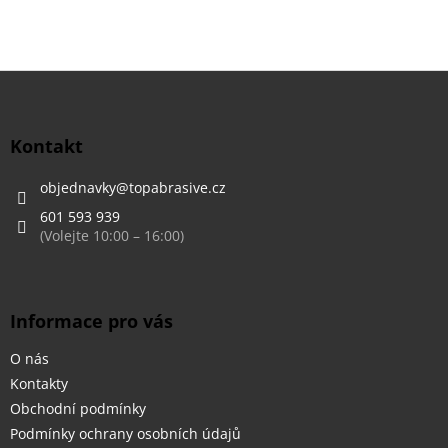
Z
á
p
a
Kontakt
t
í
objednavky
@
topabrasive.cz
601 593 939
Informace pro vás
O nás
Kontakty
Obchodní podmínky
Podmínky ochrany osobních údajů