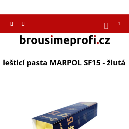
Přejít
na
CZK
obsah
NÁKUP
KOŠÍK
lešticí pasta MARPOL SF15 - žlutá