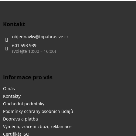
Z
á
p
a
Kontakt
t
í
objednavky
@
topabrasive.cz
601 593 939
Informace pro vás
O nás
Kontakty
Obchodní podmínky
Podmínky ochrany osobních údajů
Doprava a platba
Výměna, vrácení zboží, reklamace
Certifikát ISO