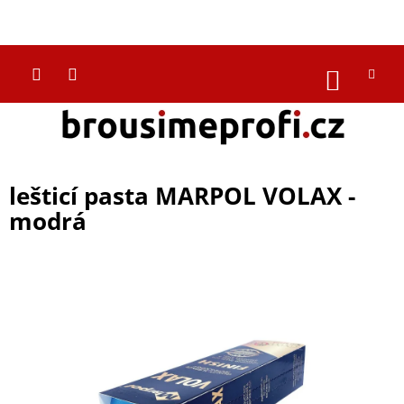
Přejít
na
CZK
obsah
NÁKUP
KOŠÍK
lešticí pasta MARPOL VOLAX -
modrá