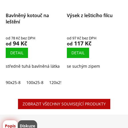
Bavlněný kotouč na
Výsek z lešticího filcu
leštění
od 78 Kč bez DPH
od 97 Kč bez DPH
94 Kč
117 Kč
od
od
DETAIL
DETAIL
středně tuhá bavlněná látka
se suchým zipem
90x25-8
100x25-8
120x25-8
130x15-8
130x25-8
130x
ZOBRAZIT VŠECHNY SOUVISEJÍCÍ PRODUKTY
Popis
Diskuze