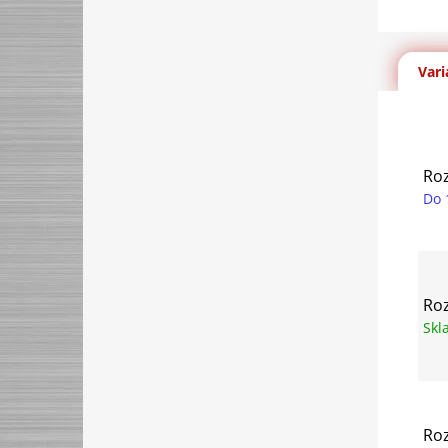
Vari
Ro
Do 
Ro
Sk
Ro