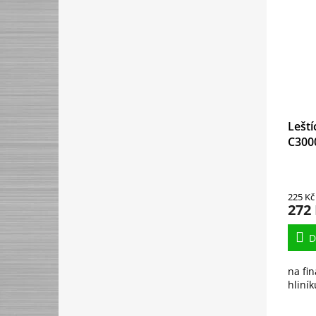
Lešt
C3000
225 Kč
272
D
na fin
hliní