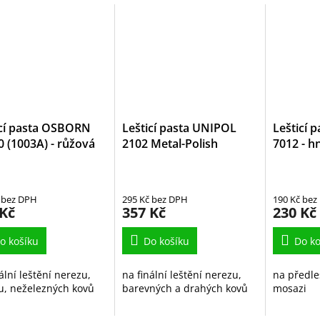
ící pasta OSBORN
Lešticí pasta UNIPOL
Lešticí 
 (1003A) - růžová
2102 Metal-Polish
7012 - h
 bez DPH
295 Kč bez DPH
190 Kč bez
 Kč
357 Kč
230 Kč
o košíku
Do košíku
Do ko
ální leštění nerezu,
na finální leštění nerezu,
na předle
ku, neželezných kovů
barevných a drahých kovů
mosazi