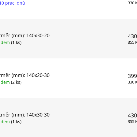
10 prac. dnů
330 
změr (mm): 140x30-20
430
ladem
(1 ks)
355 
změr (mm): 140x20-30
399
ladem
(2 ks)
330 
změr (mm): 140x30-30
430
ladem
(1 ks)
355 