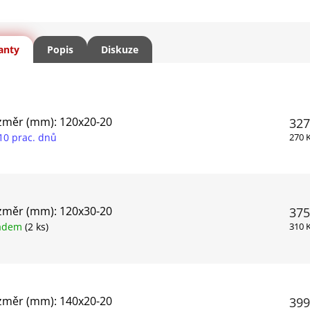
anty
Popis
Diskuze
změr (mm): 120x20-20
327
10 prac. dnů
270 
změr (mm): 120x30-20
375
ladem
(2 ks)
310 
změr (mm): 140x20-20
399