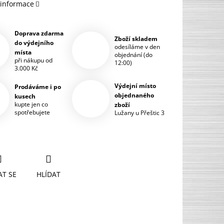
 informace
Doprava zdarma
Zboží skladem
do výdejního
odesíláme v den
místa
objednání (do
při nákupu od
12:00)
3.000 Kč
Výdejní místo
Prodáváme i po
objednaného
kusech
kupte jen co
zboží
spotřebujete
Lužany u Přeštic 3
AT SE
HLÍDAT