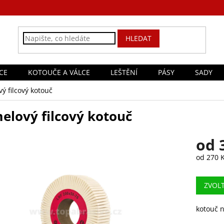
HLEDAT
CE
KOTOUČE A VÁLCE
LEŠTĚNÍ
PÁSY
SADY
ý filcový kotouč
elový filcový kotouč
od
od
270 
Měrná
cena:
ZVOL
kotouč n