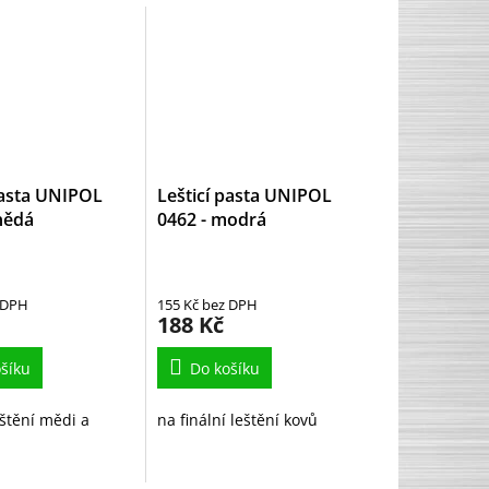
pasta UNIPOL
Lešticí pasta UNIPOL
nědá
0462 - modrá
 DPH
155 Kč bez DPH
188 Kč
šíku
Do košíku
štění mědi a
na finální leštění kovů