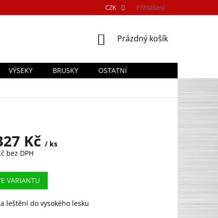
CZK
Přihlášení
NÁKUPNÍ
Prázdný košík
KOŠÍK
VÝSEKY
BRUSKY
OSTATNÍ
327 Kč
/ ks
Kč
bez DPH
TE VARIANTU
a leštění do vysokého lesku