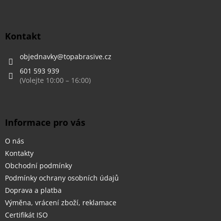
Z
á
p
a
Kontakt
t
í
objednavky
@
topabrasive.cz
601 593 939
Informace pro vás
O nás
Kontakty
Obchodní podmínky
Podmínky ochrany osobních údajů
Doprava a platba
Výměna, vrácení zboží, reklamace
Certifikát ISO