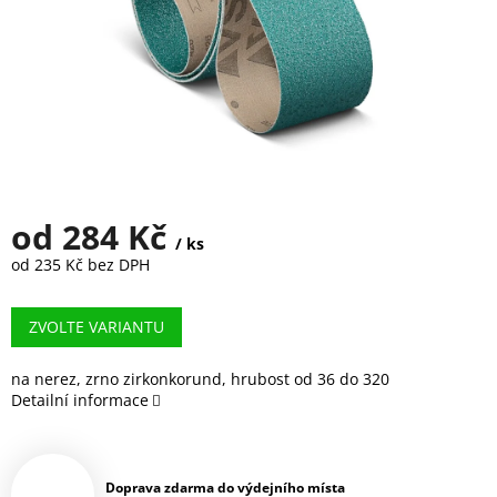
od
284 Kč
/ ks
od
235 Kč
bez DPH
Měrná
cena:
ZVOLTE VARIANTU
na nerez, zrno zirkonkorund, hrubost od 36 do 320
Detailní informace
Doprava zdarma do výdejního místa