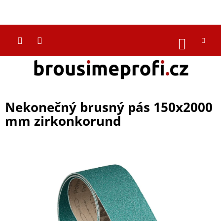
Přejít
na
CZK
obsah
NÁKUP
KOŠÍK
Nekonečný brusný pás 150x2000
mm zirkonkorund