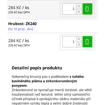
Do ko
284 Kč
/ ks
235 Kč bez DPH
Hrubost: ZK240
Do 10 prac. dnů
Do ko
284 Kč
/ ks
235 Kč bez DPH
Detailní popis produktu
Nekonečný brusný pás s podkladem
z tuhého
bavlněného plátna a zirkonkorundovým
posypem.
Zirkonkorund se vyznačuje menší tvrdostí, ale větší
houževnatostí než korund. Velmi silný samoostřící
účinek přispívá k vynikajícímu úběru materiálu při
nepatrném vzniku tepla a velmi dobré životnosti