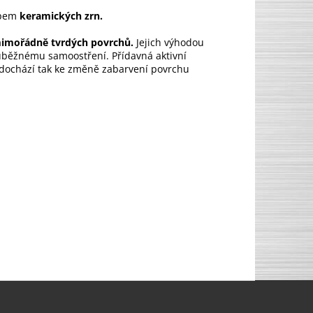
pem
keramických zrn.
mimořádně tvrdých povrchů.
Jejich výhodou
ůběžnému samoostření. Přídavná aktivní
edochází tak ke změně zabarvení povrchu