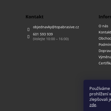
p
a
t
Kontakt
Infor
í
O nás
objednavky
@
topabrasive.cz
Kontak
601 593 939
Obchod
Podmín
Doprava
Výměna,
Certifik
Používáme 
prohlížení 
zlepšovali 
zde
.