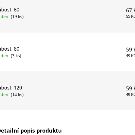
bost: 60
67 
ladem
(19 ks)
55 K
bost: 80
59 
ladem
(3 ks)
49 K
bost: 120
59 
ladem
(14 ks)
49 K
etailní popis produktu