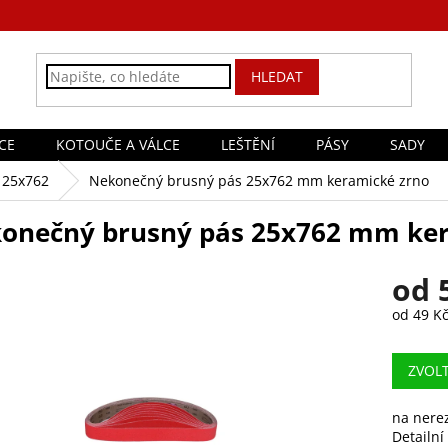
HLEDAT
CE
KOTOUČE A VÁLCE
LEŠTĚNÍ
PÁSY
SADY
25x762
Nekonečný brusný pás 25x762 mm keramické zrno
onečný brusný pás 25x762 mm ker
od
od
49 K
Měrná
cena:
ZVOL
na nerez
Detailní