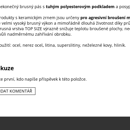
ekonečný brusný pás s
tuhým polyesterovým podkladem
a posy
rodukty s keramickým zrnem jsou určeny
pro agresivní broušení 
e velmi vysoký brusný výkon a mimořádně dlouhá životnost díky pr
rusná vrstva TOP SIZE výrazně snižuje teplotu broušené plochy, n
vůli nadměrnému zahřívání obrobku.
oužití: ocel, nerez ocel
,
litina, superslitiny, neželezné kovy, hliník.
skuze
e první, kdo napíše příspěvek k této položce.
IDAT KOMENTÁŘ