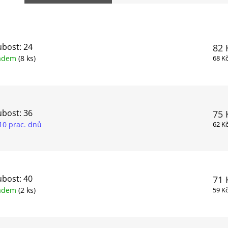
bost: 24
82 
ladem
(8 ks)
68 K
bost: 36
75 
10 prac. dnů
62 K
bost: 40
71 
ladem
(2 ks)
59 K