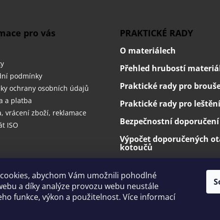
mace pro vás
PRAKTICKÉ RADY
O materiálech
ty
Přehled hrubostí materiá
ní podmínky
Praktické rady pro brouš
ky ochrany osobních údajů
 a platba
Praktické rady pro leštěn
 vrácení zboží, reklamace
Bezpečnostní doporučení
át ISO
Výpočet doporučených ot
kotoučů
cookies, abychom Vám umožnili pohodlné
S
webu a díky analýze provozu webu neustále
jeho funkce, výkon a použitelnost. Více informací