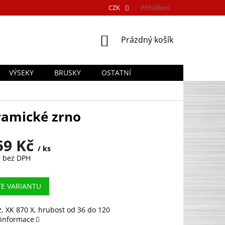
CZK
Přihlášení
NÁKUPNÍ
Prázdný košík
KOŠÍK
VÝSEKY
BRUSKY
OSTATNÍ
amické zrno
59 Kč
/ ks
č
bez DPH
TE VARIANTU
, XK 870 X, hrubost od 36 do 120
 informace