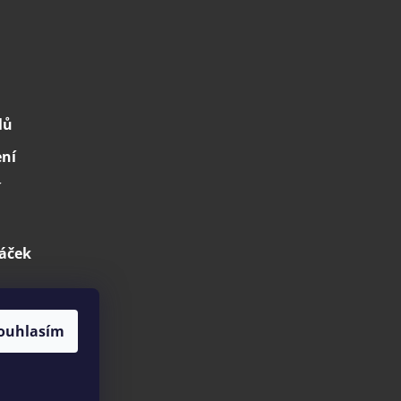
lů
ení
í
áček
ouhlasím