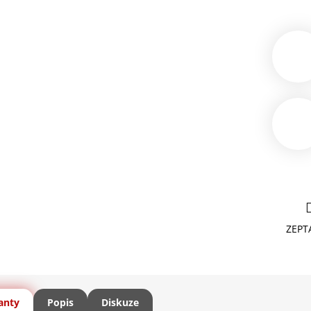
ZEPT
anty
Popis
Diskuze