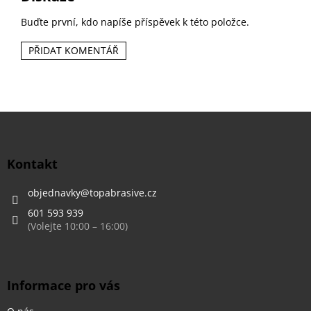
Buďte první, kdo napíše příspěvek k této položce.
PŘIDAT KOMENTÁŘ
Z
á
p
a
Kontakt
t
í
objednavky
@
topabrasive.cz
601 593 939
Informace pro vás