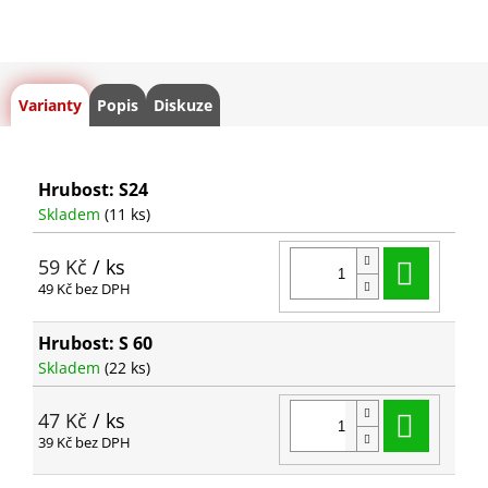
Varianty
Popis
Diskuze
Hrubost: S24
Skladem
(11 ks)
Do ko
59 Kč
/ ks
49 Kč bez DPH
Hrubost: S 60
Skladem
(22 ks)
Do ko
47 Kč
/ ks
39 Kč bez DPH