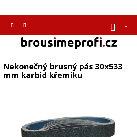
Přejít
na
CZK
obsah
NÁKUP
KOŠÍK
Nekonečný brusný pás 30x533
mm karbid křemíku