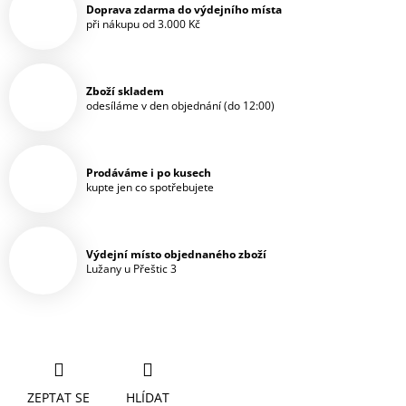
Doprava zdarma do výdejního místa
při nákupu od 3.000 Kč
Zboží skladem
odesíláme v den objednání (do 12:00)
Prodáváme i po kusech
kupte jen co spotřebujete
Výdejní místo objednaného zboží
Lužany u Přeštic 3
ZEPTAT SE
HLÍDAT