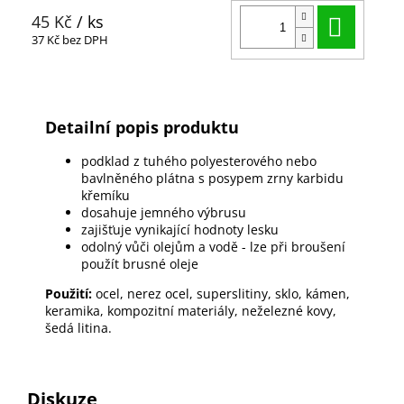
Do ko
45 Kč
/ ks
37 Kč bez DPH
Detailní popis produktu
podklad
z tuhého polyesterového nebo
bavlněného plátna s posypem zrny karbidu
křemíku
dosahuje jemného výbrusu
zajišťuje vynikající hodnoty lesku
odolný vůči olejům a vodě - lze při broušení
použít brusné oleje
Použití:
ocel, nerez ocel, superslitiny, sklo, kámen,
keramika, kompozitní materiály, neželezné kovy,
šedá litina.
Diskuze