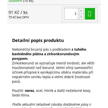
Skladem
(10 ks)
Do ko
91 Kč
/ ks
75 Kč bez DPH
Detailní popis produktu
Nekonečný brusný pás s podkladem
z tuhého
bavlněného plátna a zirkonkorundovým
posypem.
Zirkonkorund se vyznačuje menší tvrdostí, ale větší
houževnatostí než korund. Velmi silný samoostřící
účinek přispívá k vynikajícímu úběru materiálu při
nepatrném vzniku tepla a velmi dobré životnosti
pasů.
Použití:
nerez,
ocel, hliník a další neželezné kovy,
šedá litina.
Podle aktuální skladové zásoby dodáváme pásy z