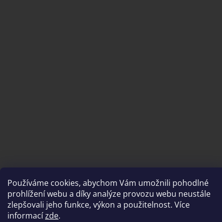
Používáme cookies, abychom Vám umožnili pohodlné
Vytvořil Shoptet
prohlížení webu a díky analýze provozu webu neustále
zlepšovali jeho funkce, výkon a použitelnost. Více
informací
zde
.
Copyright 2026
brousimeprofi.cz
. Všechna práva vyhrazena.