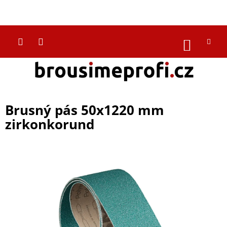
Přejít
na
CZK
obsah
NÁKUP
KOŠÍK
Brusný pás 50x1220 mm
zirkonkorund