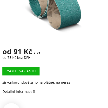
od
91 Kč
/ ks
od
75 Kč
bez DPH
Měrná
cena:
ZVOLTE VARIANTU
zirkonkorundové zrno na plátně, na nerez
Detailní informace