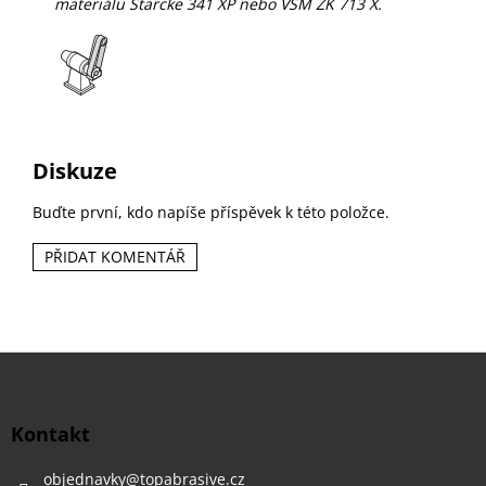
materiálu Starcke 341 XP nebo VSM ZK 713 X.
Diskuze
Buďte první, kdo napíše příspěvek k této položce.
PŘIDAT KOMENTÁŘ
Z
á
p
a
Kontakt
t
í
objednavky
@
topabrasive.cz