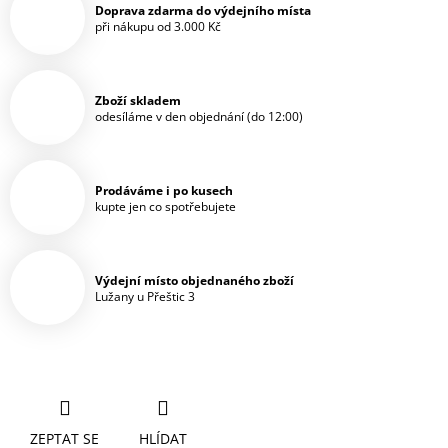
Doprava zdarma do výdejního místa
při nákupu od 3.000 Kč
Zboží skladem
odesíláme v den objednání (do 12:00)
Prodáváme i po kusech
kupte jen co spotřebujete
Výdejní místo objednaného zboží
Lužany u Přeštic 3
ZEPTAT SE
HLÍDAT