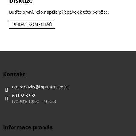
Diskuze
Buďte první, kdo napíše příspěvek k této položce.
PŘIDAT KOMENTÁŘ
Z
á
p
a
Kontakt
t
í
objednavky
@
topabrasive.cz
601 593 939
Informace pro vás