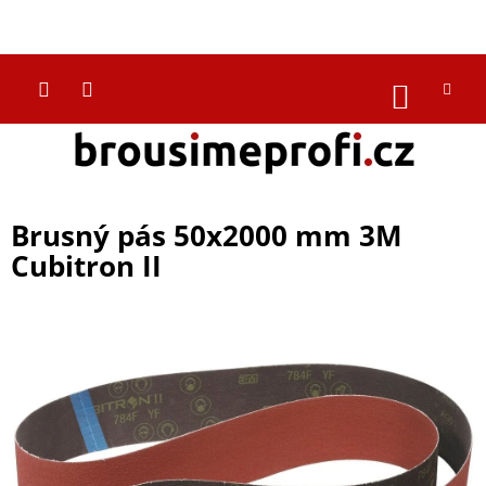
Přejít
na
CZK
obsah
NÁKUP
KOŠÍK
Brusný pás 50x2000 mm 3M
Cubitron II