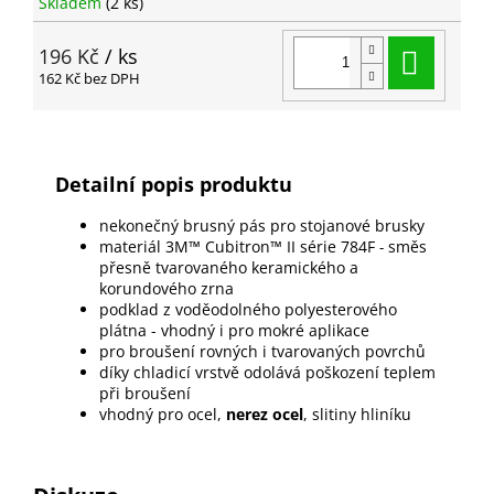
Skladem
(2 ks)
Do ko
196 Kč
/ ks
162 Kč bez DPH
Detailní popis produktu
nekonečný brusný pás pro stojanové brusky
materiál 3M™ Cubitron™ II série 784F
směs
-
přesně tvarovaného keramického a
korundového zrna
podklad z voděodolného polyesterového
plátna - vhodný i pro mokré aplikace
pro broušení rovných i tvarovaných povrchů
díky chladicí vrstvě odolává poškození teplem
při broušení
vhodný pro ocel,
nerez ocel
, slitiny hliníku