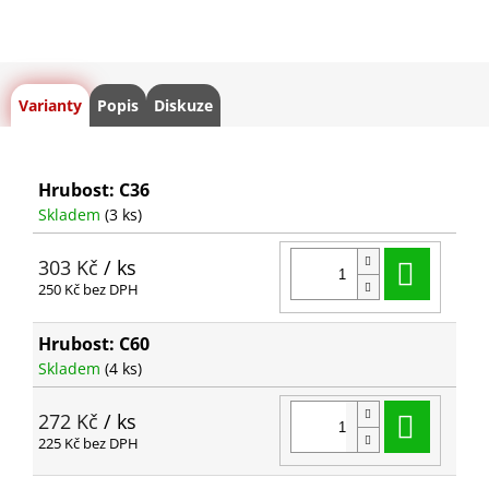
Varianty
Popis
Diskuze
Hrubost: C36
Skladem
(3 ks)
Do ko
303 Kč
/ ks
250 Kč bez DPH
Hrubost: C60
Skladem
(4 ks)
Do ko
272 Kč
/ ks
225 Kč bez DPH