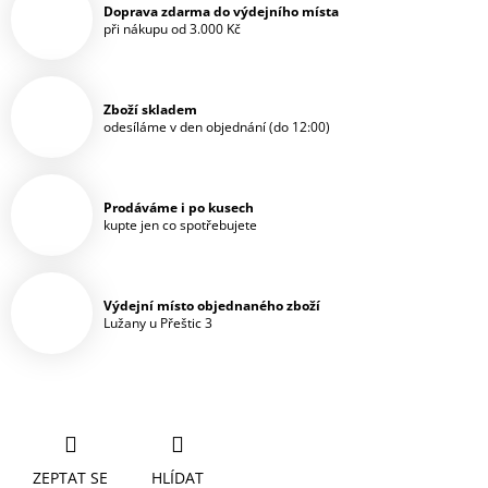
Doprava zdarma do výdejního místa
při nákupu od 3.000 Kč
Zboží skladem
odesíláme v den objednání (do 12:00)
Prodáváme i po kusech
kupte jen co spotřebujete
Výdejní místo objednaného zboží
Lužany u Přeštic 3
ZEPTAT SE
HLÍDAT