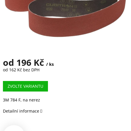
od
196 Kč
/ ks
od
162 Kč
bez DPH
Měrná
cena:
ZVOLTE VARIANTU
3M 784 F, na nerez
Detailní informace