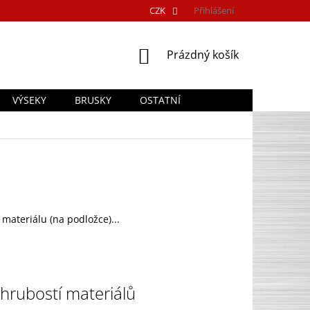
CZK
Přihlášení
NÁKUPNÍ
Prázdný košík
KOŠÍK
VÝSEKY
BRUSKY
OSTATNÍ
ateriálu (na podložce)...
hrubostí materiálů