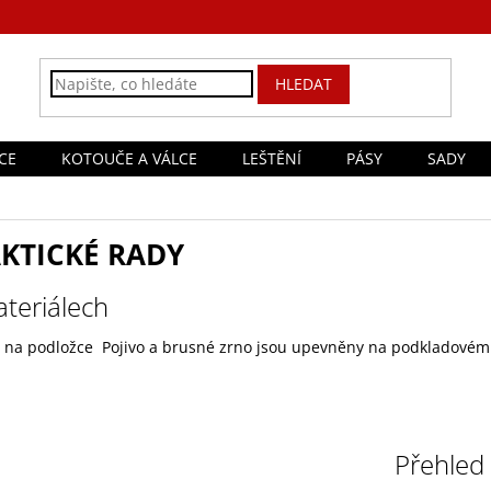
HLEDAT
CE
KOTOUČE A VÁLCE
LEŠTĚNÍ
PÁSY
SADY
KTICKÉ RADY
teriálech
 na podložce Pojivo a brusné zrno jsou upevněny na podkladovém m
Přehled 