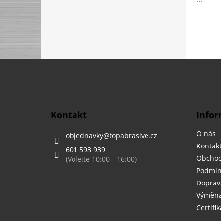
Z
á
p
a
t
Kontakt
Infor
í
O nás
objednavky
@
topabrasive.cz
Kontak
601 593 939
Obchod
Podmín
Doprava
Výměna,
Certifik