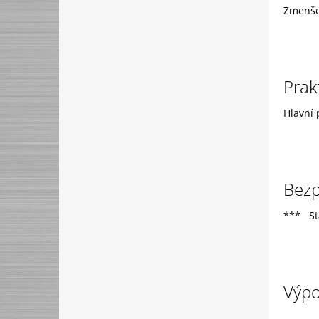
Zmenšen
Prak
Hlavní 
Bezp
*** St
Výpo
...