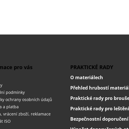
O
v
l
á
d
a
c
í
mace pro vás
PRAKTICKÉ RADY
p
r
O materiálech
v
ty
Přehled hrubostí materiá
k
ní podmínky
y
Praktické rady pro brouš
v
ky ochrany osobních údajů
ý
 a platba
Praktické rady pro leštěn
p
 vrácení zboží, reklamace
i
Bezpečnostní doporučení
s
át ISO
u