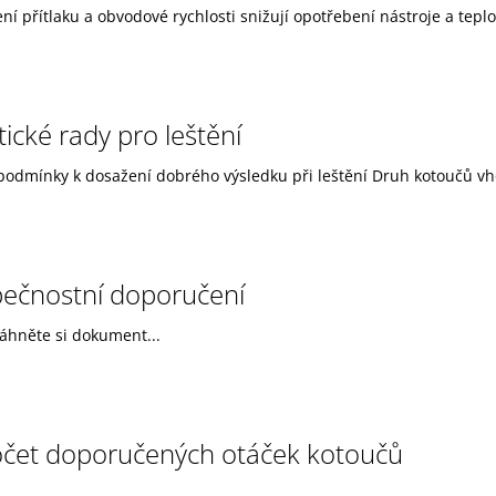
í přítlaku a obvodové rychlosti snižují opotřebení nástroje a teplot
tické rady pro leštění
podmínky k dosažení dobrého výsledku při leštění Druh kotoučů vho
ečnostní doporučení
áhněte si dokument...
čet doporučených otáček kotoučů