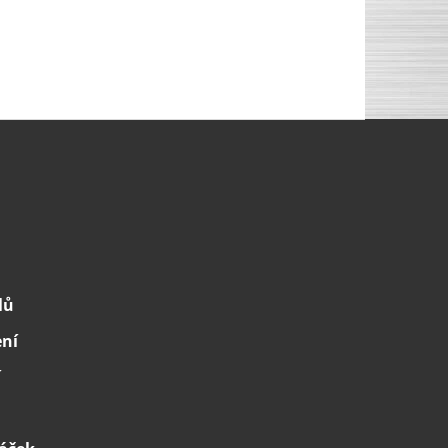
lů
ení
í