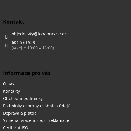
Z
á
p
a
Kontakt
t
í
objednavky
@
topabrasive.cz
601 593 939
Informace pro vás
O nás
Kontakty
Obchodní podmínky
Podmínky ochrany osobních údajů
Doprava a platba
Výměna, vrácení zboží, reklamace
Certifikát ISO