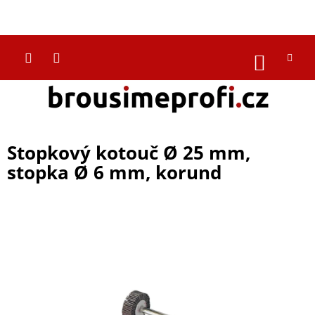
Přejít
na
CZK
obsah
NÁKUP
KOŠÍK
Stopkový kotouč Ø 25 mm,
stopka Ø 6 mm, korund