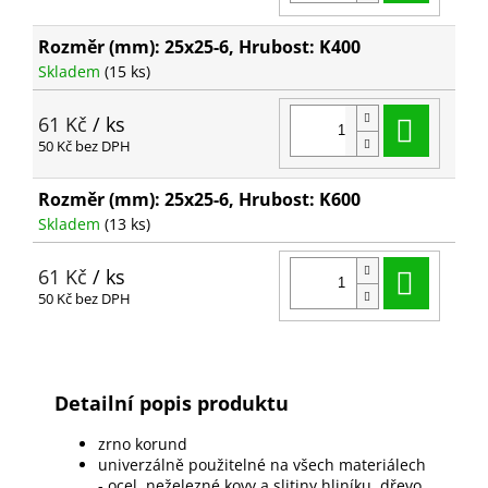
Rozměr (mm): 25x25-6, Hrubost: K400
Skladem
(15 ks)
Do ko
61 Kč
/ ks
50 Kč bez DPH
Rozměr (mm): 25x25-6, Hrubost: K600
Skladem
(13 ks)
Do ko
61 Kč
/ ks
50 Kč bez DPH
Detailní popis produktu
zrno korund
univerzálně použitelné na všech materiálech
- ocel, neželezné kovy a slitiny hliníku, dřevo