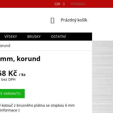
CZK
Přihlášení
NÁKUPNÍ
Prázdný košík
KOŠÍK
VÝSEKY
BRUSKY
OSTATNÍ
korund
6 mm, korund
58 Kč
/ ks
č
bez DPH
TE VARIANTU
ý kotouč z brusného plátna se stopkou 6 mm
 informace