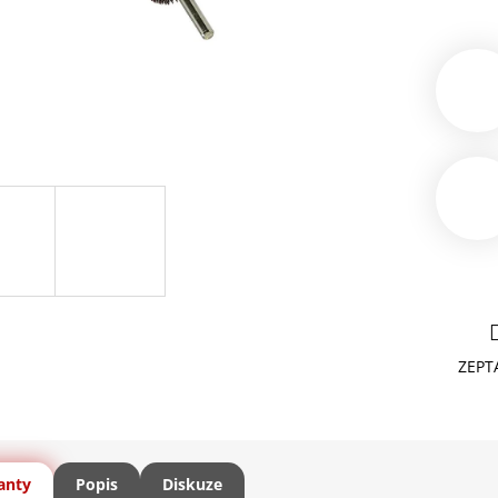
ZEPT
anty
Popis
Diskuze