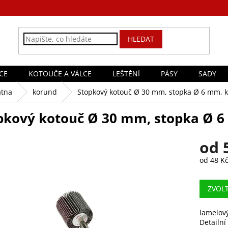
HLEDAT
CE
KOTOUČE A VÁLCE
LEŠTĚNÍ
PÁSY
SADY
átna
korund
Stopkový kotouč Ø 30 mm, stopka Ø 6 mm, 
pkový kotouč Ø 30 mm, stopka Ø 
od
od
48 K
Měrná
cena:
ZVOL
lamelov
Detailní