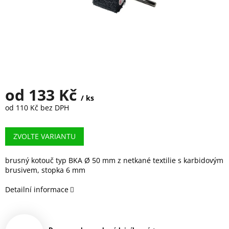
od
133 Kč
/ ks
od
110 Kč
bez DPH
Měrná
cena:
ZVOLTE VARIANTU
brusný kotouč typ BKA Ø 50 mm z netkané textilie s karbidovým
brusivem, stopka 6 mm
Detailní informace