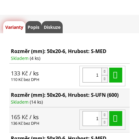
Varianty
Popis
Diskuze
Rozměr (mm): 50x20-6, Hrubost: S-MED
Skladem
(4 ks)
Do ko
133 Kč
/ ks
110 Kč bez DPH
Rozměr (mm): 50x20-6, Hrubost: S-UFN (600)
Skladem
(14 ks)
Do ko
165 Kč
/ ks
136 Kč bez DPH
Rozměr (mm): 50x30-6, Hrubost: S-MED