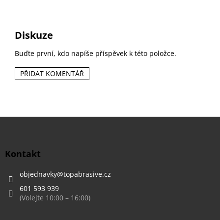
Diskuze
Buďte první, kdo napíše příspěvek k této položce.
PŘIDAT KOMENTÁŘ
Z
á
p
a
Kontakt
t
í
objednavky
@
topabrasive.cz
601 593 939