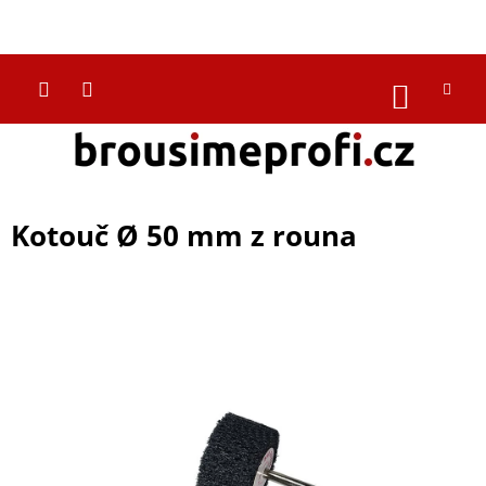
Přejít
na
CZK
obsah
NÁKUP
KOŠÍK
Kotouč Ø 50 mm z rouna