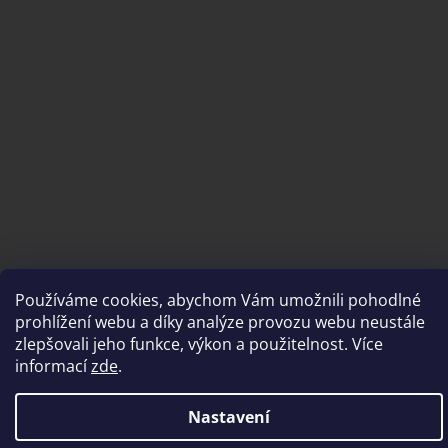
Vytvořil Shoptet
Používáme cookies, abychom Vám umožnili pohodlné
prohlížení webu a díky analýze provozu webu neustále
zlepšovali jeho funkce, výkon a použitelnost. Více
Copyright 2026
brousimeprofi.cz
. Všechna práva vyhrazena.
informací
zde
.
Nastavení