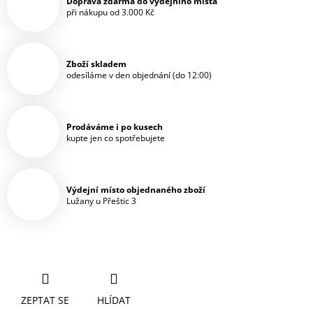
Doprava zdarma do výdejního místa
při nákupu od 3.000 Kč
Zboží skladem
odesíláme v den objednání (do 12:00)
Prodáváme i po kusech
kupte jen co spotřebujete
Výdejní místo objednaného zboží
Lužany u Přeštic 3
ZEPTAT SE
HLÍDAT