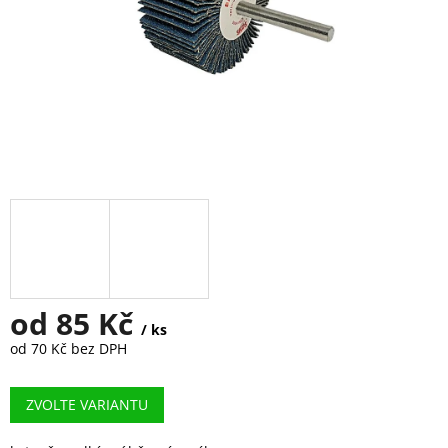
od
85 Kč
/ ks
od
70 Kč
bez DPH
Měrná
cena:
ZVOLTE VARIANTU