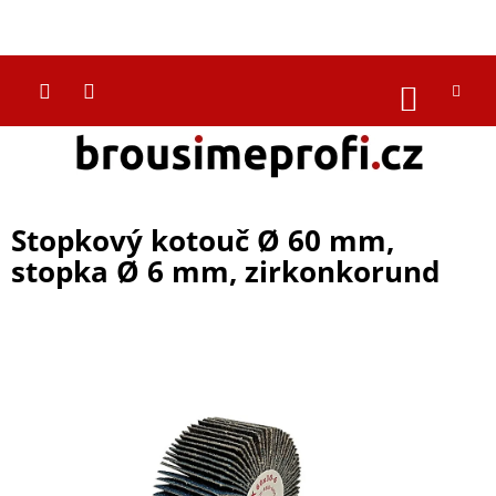
Přejít
na
CZK
obsah
NÁKUP
KOŠÍK
Stopkový kotouč Ø 60 mm,
stopka Ø 6 mm, zirkonkorund