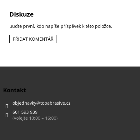
Diskuze
Buďte první, kdo napíše příspěvek k této položce.
PŘIDAT KOMENTÁŘ
Z
á
p
a
Kontakt
t
í
objednavky
@
topabrasive.cz
601 593 939