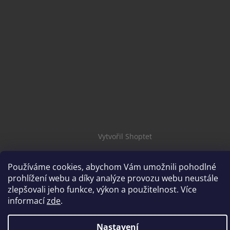
Vytvořil Shoptet
Používáme cookies, abychom Vám umožnili pohodlné
Copyright 2026
brousimeprofi.cz
. Všechna práva vyhrazena.
prohlížení webu a díky analýze provozu webu neustále
zlepšovali jeho funkce, výkon a použitelnost. Více
informací
zde
.
Nastavení