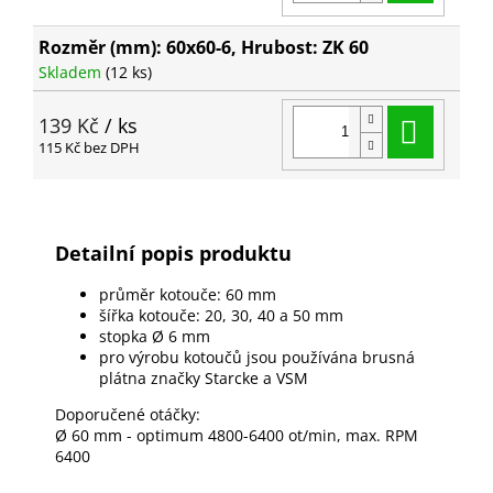
Rozměr (mm): 60x60-6, Hrubost: ZK 60
Skladem
(12 ks)
Do ko
139 Kč
/ ks
115 Kč bez DPH
Detailní popis produktu
průměr kotouče: 60 mm
šířka kotouče: 20, 30, 40 a 50 mm
stopka Ø 6 mm
pro výrobu kotoučů jsou používána brusná
plátna značky Starcke a VSM
Doporučené otáčky:
Ø 60 mm - optimum 4800-6400 ot/min, max. RPM
6400