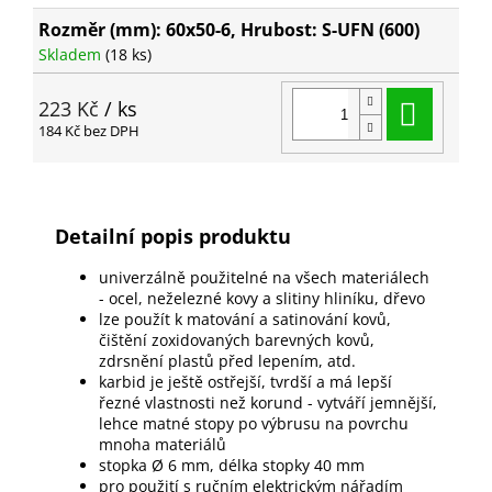
Rozměr (mm): 60x50-6, Hrubost: S-UFN (600)
Skladem
(18 ks)
Do ko
223 Kč
/ ks
184 Kč bez DPH
Detailní popis produktu
univerzálně použitelné na všech materiálech
- ocel, neželezné kovy a slitiny hliníku, dřevo
lze použít k matování a satinování kovů,
čištění zoxidovaných barevných kovů,
zdrsnění plastů před lepením, atd.
karbid je ještě ostřejší, tvrdší a má lepší
řezné vlastnosti než korund - vytváří jemnější,
lehce matné stopy po výbrusu na povrchu
mnoha materiálů
stopka Ø 6 mm, délka stopky 40 mm
pro použití s ručním elektrickým nářadím