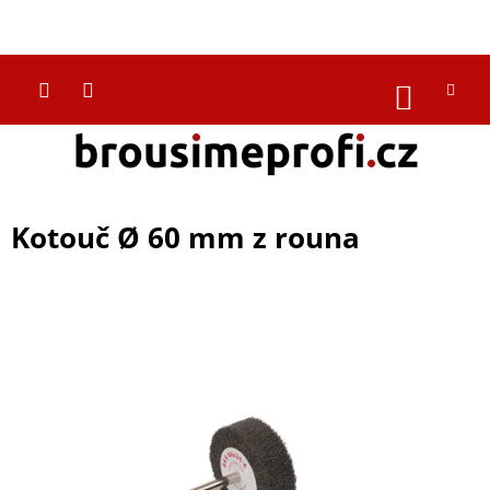
Přejít
na
CZK
obsah
NÁKUP
KOŠÍK
Kotouč Ø 60 mm z rouna