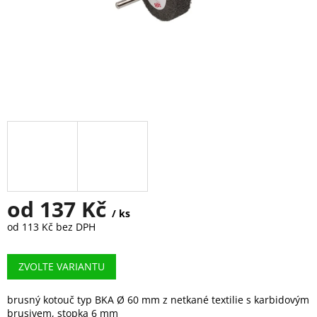
od
137 Kč
/ ks
od
113 Kč
bez DPH
Měrná
cena:
ZVOLTE VARIANTU
brusný kotouč typ BKA Ø 60 mm z netkané textilie s karbidovým
brusivem, stopka 6 mm