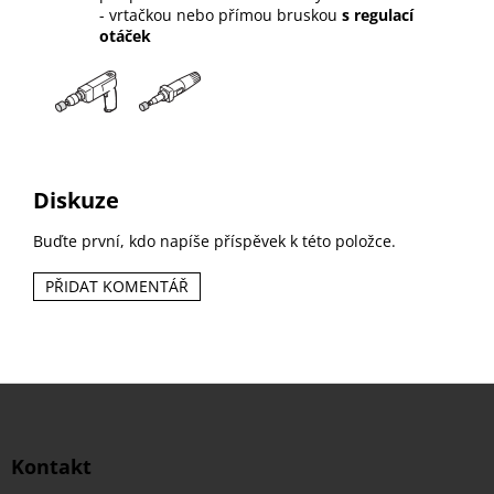
- vrtačkou nebo přímou bruskou
s regulací
otáček
Diskuze
Buďte první, kdo napíše příspěvek k této položce.
PŘIDAT KOMENTÁŘ
Z
á
p
a
Kontakt
t