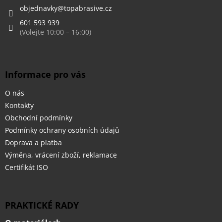
í
objednavky
@
topabrasive.cz
601 593 939
Informace pro vás
O nás
Kontakty
Obchodní podmínky
Podmínky ochrany osobních údajů
Doprava a platba
Výměna, vrácení zboží, reklamace
Certifikát ISO
PRAKTICKÉ RADY