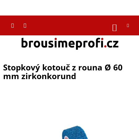
Přejít
na
CZK
obsah
NÁKUP
KOŠÍK
Stopkový kotouč z rouna Ø 60
mm zirkonkorund