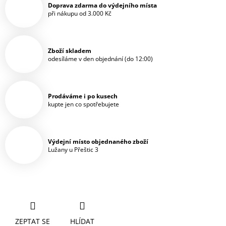
Doprava zdarma do výdejního místa
při nákupu od 3.000 Kč
Zboží skladem
odesíláme v den objednání (do 12:00)
Prodáváme i po kusech
kupte jen co spotřebujete
Výdejní místo objednaného zboží
Lužany u Přeštic 3
ZEPTAT SE
HLÍDAT