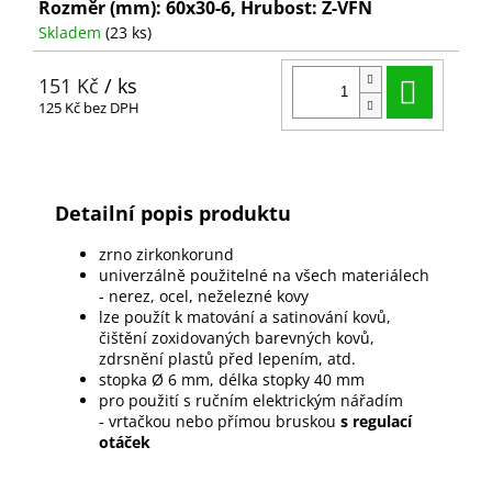
Rozměr (mm): 60x30-6, Hrubost: Z-VFN
Skladem
(23 ks)
Do ko
151 Kč
/ ks
125 Kč bez DPH
Detailní popis produktu
zrno zirkonkorund
univerzálně použitelné na všech materiálech
- nerez, ocel, neželezné kovy
lze použít k matování a satinování kovů,
čištění zoxidovaných barevných kovů,
zdrsnění plastů před lepením, atd.
stopka Ø 6 mm, délka stopky 40 mm
pro použití s ručním elektrickým nářadím
- vrtačkou nebo přímou bruskou
s regulací
otáček