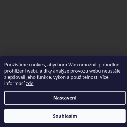
Používáme cookies, abychom Vám umožnili pohodlné
Vytvořil Shoptet
prohlížení webu a díky analýze provozu webu neustále
zlepšovali jeho funkce, výkon a použitelnost. Více
informací
zde
.
Copyright 2026
brousimeprofi.cz
. Všechna práva vyhrazena.
Nastavení
PRODEJNA z důvodu rekonstrukce UZAVŘENA. K dispozici pouze
Souhlasím
výdej předem objednaného zboží.