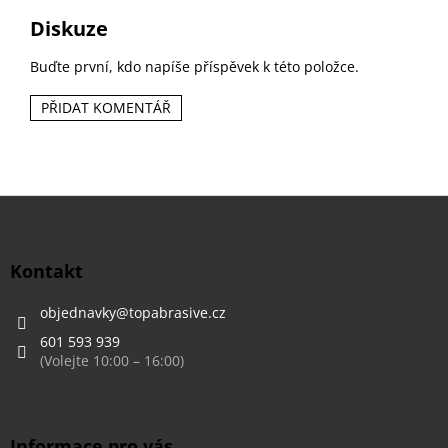
Diskuze
Buďte první, kdo napíše příspěvek k této položce.
PŘIDAT KOMENTÁŘ
Z
á
p
a
Kontakt
t
í
objednavky
@
topabrasive.cz
601 593 939
Informace pro vás