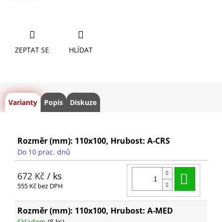
ZEPTAT SE
HLÍDAT
Varianty
Popis
Diskuze
Rozměr (mm): 110x100, Hrubost: A-CRS
Do 10 prac. dnů
Do ko
672 Kč
/ ks
555 Kč bez DPH
Rozměr (mm): 110x100, Hrubost: A-MED
Skladem
(8 ks)