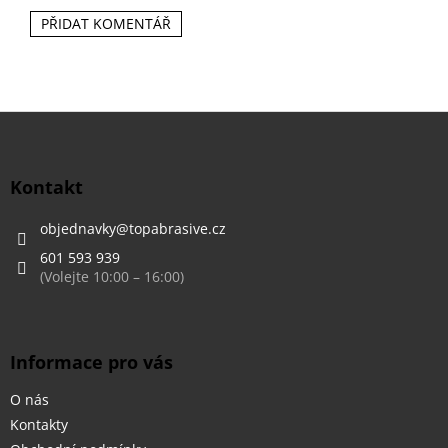
PŘIDAT KOMENTÁŘ
Z
á
p
a
Kontakt
t
í
objednavky
@
topabrasive.cz
601 593 939
Informace pro vás
O nás
Kontakty