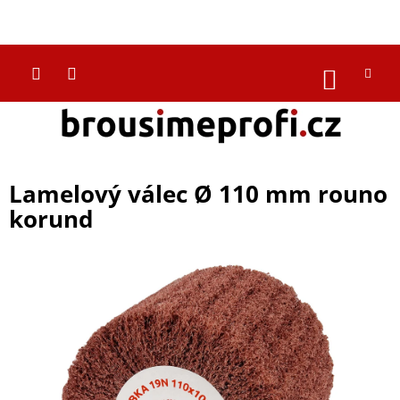
Přejít
na
CZK
obsah
NÁKUP
KOŠÍK
Lamelový válec Ø 110 mm rouno
korund