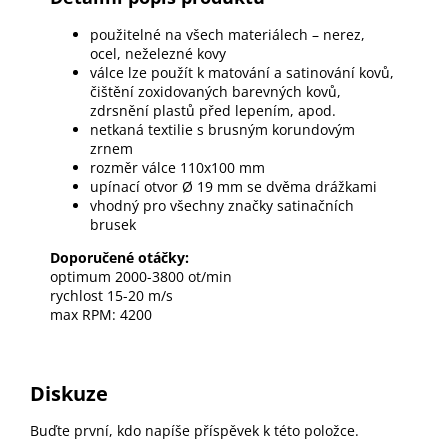
použitelné na všech materiálech – nerez,
ocel, neželezné kovy
válce lze použít k matování a satinování kovů,
čištění zoxidovaných barevných kovů,
zdrsnění plastů před lepením, apod.
netkaná textilie s brusným korundovým
zrnem
rozměr válce 110x100 mm
upínací otvor Ø 19 mm se dvěma drážkami
vhodný pro všechny značky satinačních
brusek
Doporučené otáčky:
optimum 2000-3800 ot/min
rychlost 15-20 m/s
max RPM: 4200
Diskuze
Buďte první, kdo napíše příspěvek k této položce.