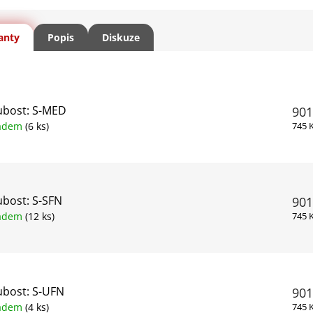
anty
Popis
Diskuze
ubost: S-MED
901
ladem
(6 ks)
745 
bost: S-SFN
901
ladem
(12 ks)
745 
ubost: S-UFN
901
ladem
(4 ks)
745 