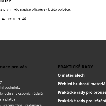
skuze
e první, kdo napíše příspěvek k této položce.
IDAT KOMENTÁŘ
mace pro vás
PRAKTICKÉ RADY
O materiálech
ty
Přehled hrubostí materiá
ní podmínky
Praktické rady pro brouš
ky ochrany osobních údajů
 a platba
Praktické rady pro leštěn
 vrácení zboží, reklamace