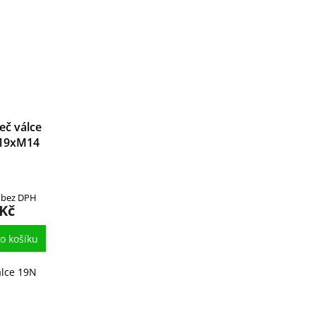
eč válce
19xM14
 bez DPH
 Kč
o košíku
álce 19N