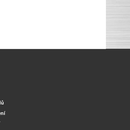
lů
ení
í