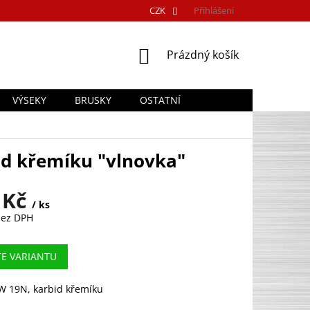
CZK
Přihlášení
NÁKUPNÍ
Prázdný košík
KOŠÍK
VÝSEKY
BRUSKY
OSTATNÍ
d křemíku "vlnovka"
 Kč
/ ks
bez DPH
TE VARIANTU
W 19N, karbid křemíku