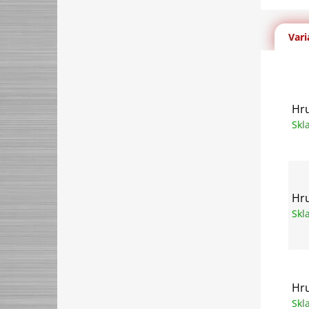
Vari
Hr
Sk
Hru
Sk
Hr
Sk