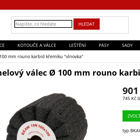
HLEDAT
CE
KOTOUČE A VÁLCE
LEŠTĚNÍ
PÁSY
SADY
 100 mm rouno karbid křemíku "vlnovka"
elový válec Ø 100 mm rouno karbi
901
745 Kč 
Měrná
cena:
ZVOL
typ BKA