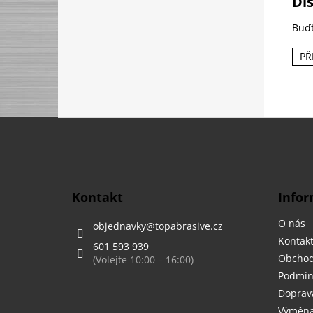
Di
Buďt
PŘ
Z
á
p
a
t
Kontakt
Infor
í
O nás
objednavky
@
topabrasive.cz
Kontak
601 593 939
Obchod
Podmín
Doprava
Výměna,