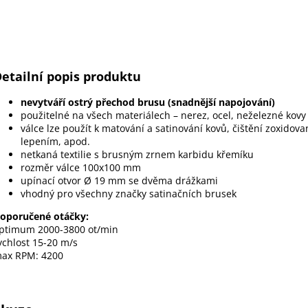
etailní popis produktu
nevytváří ostrý přechod brusu (snadnější napojování)
použitelné na všech materiálech – nerez, ocel, neželezné kovy
válce lze použít k matování a satinování kovů, čištění zoxido
lepením, apod.
netkaná textilie s brusným zrnem karbidu křemíku
rozměr válce 100x100 mm
upínací otvor Ø 19 mm se dvěma drážkami
vhodný pro všechny značky satinačních brusek
oporučené otáčky:
ptimum 2000-3800 ot/min
ychlost 15-20 m/s
ax RPM: 4200