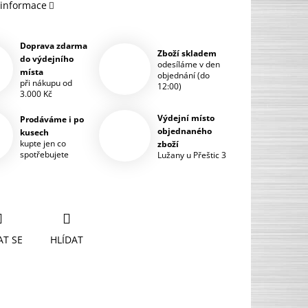
 informace
Doprava zdarma
Zboží skladem
do výdejního
odesíláme v den
místa
objednání (do
při nákupu od
12:00)
3.000 Kč
Výdejní místo
Prodáváme i po
objednaného
kusech
kupte jen co
zboží
spotřebujete
Lužany u Přeštic 3
AT SE
HLÍDAT