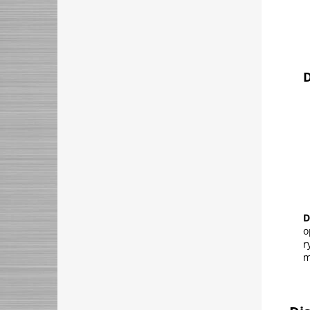
D
D
o
r
m