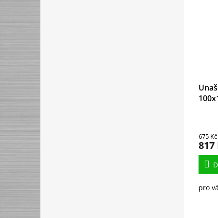
Unaš
100x
675 Kč
817
D
pro v