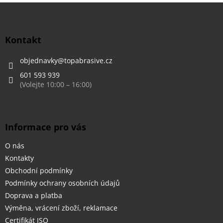
Z
á
p
a
Kontakt
t
í
objednavky
@
topabrasive.cz
601 593 939
Informace pro vás
O nás
Kontakty
Obchodní podmínky
Podmínky ochrany osobních údajů
Doprava a platba
Výměna, vrácení zboží, reklamace
Certifikát ISO