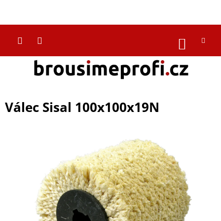
Přejít
na
CZK
obsah
NÁKUP
KOŠÍK
Válec Sisal 100x100x19N