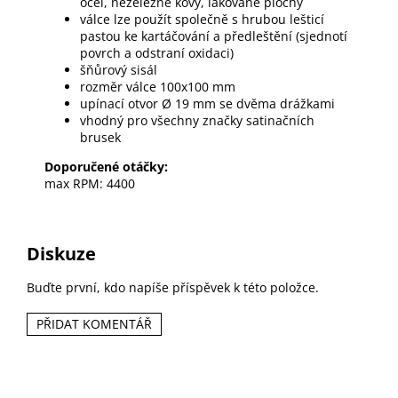
ocel, neželezné kovy, lakované plochy
válce lze použít společně s hrubou lešticí
pastou ke kartáčování a předleštění (sjednotí
povrch a odstraní oxidaci)
šňůrový sisál
rozměr válce 100x100 mm
upínací otvor Ø 19 mm se dvěma drážkami
vhodný pro všechny značky satinačních
brusek
Doporučené otáčky:
max RPM: 4400
Diskuze
Buďte první, kdo napíše příspěvek k této položce.
PŘIDAT KOMENTÁŘ