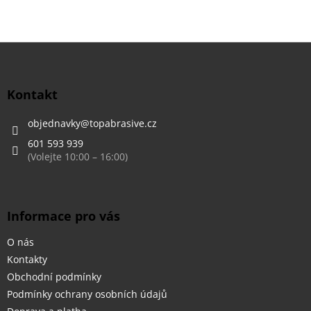
Z
á
p
a
Kontakt
t
í
objednavky
@
topabrasive.cz
601 593 939
Informace pro vás
O nás
Kontakty
Obchodní podmínky
Podmínky ochrany osobních údajů