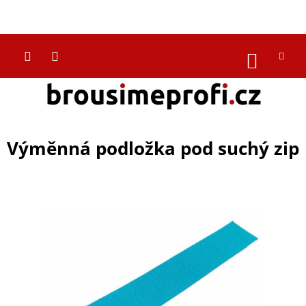
Přejít
na
CZK
obsah
NÁKUP
KOŠÍK
Výměnná podložka pod suchý zip