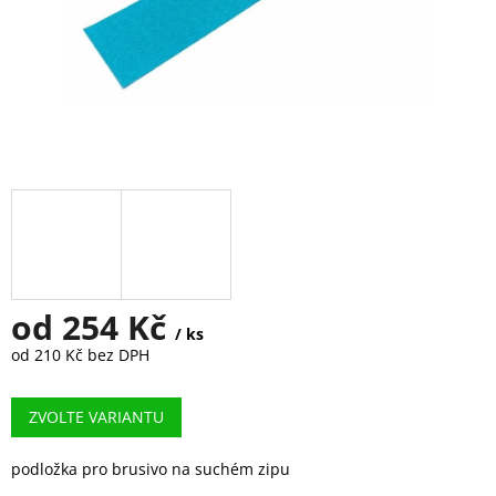
od
254 Kč
/ ks
od
210 Kč
bez DPH
Měrná
cena:
ZVOLTE VARIANTU
podložka pro brusivo na suchém zipu