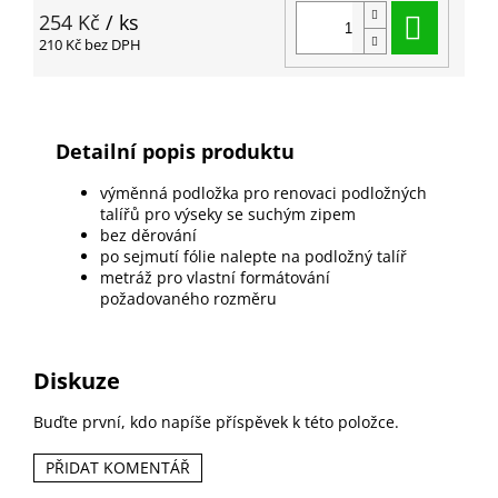
Do ko
254 Kč
/ ks
210 Kč bez DPH
Detailní popis produktu
výměnná podložka pro renovaci podložných
talířů pro výseky se suchým zipem
bez děrování
po sejmutí fólie nalepte na podložný talíř
metráž pro vlastní formátování
požadovaného rozměru
Diskuze
Buďte první, kdo napíše příspěvek k této položce.
PŘIDAT KOMENTÁŘ